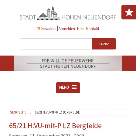
Direkt zum Inhalt
Newsfeed
Anmelden
Hilfe
Kontakt
Suche
MENU
ÜBER UNS
Sie sind hier
STARTSEITE
65/21 H:VU-MIT-P LZ BERGFELDE
VEREINE
AKTUELLES
65/21 H:VU-mit-P LZ Bergfelde
DOWNLOADS
Samstag, 11. September 2021 - 20:15