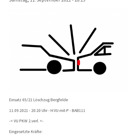
KONTAKT
TECHNIK
EINSÄTZE
Einsatz 65/21 Löschzug Bergfelde
11.09.2021 - 20:20 Uhr - H:VU-mit-P - BAB111
-> VU PKW 2.verl. <-
Eingesetzte Kräfte: