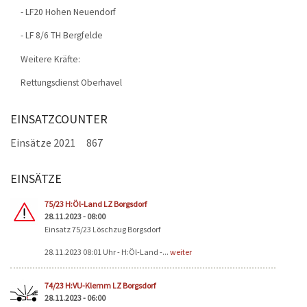
- LF20 Hohen Neuendorf
- LF 8/6 TH Bergfelde
Weitere Kräfte:
Rettungsdienst Oberhavel
EINSATZCOUNTER
Einsätze 2021
867
EINSÄTZE
Seiten
75/23 H:Öl-Land LZ Borgsdorf
28.11.2023 - 08:00
Einsatz 75/23 Löschzug Borgsdorf
28.11.2023 08:01 Uhr - H:Öl-Land -...
weiter
74/23 H:VU-Klemm LZ Borgsdorf
28.11.2023 - 06:00