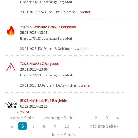
Einsatz 74/23 Löschzug Borgsdorf
28.11.2023 05:48 Uhr - H:VU-Klemm -...
weiter
73/23 B:Gebäude-Groß LZ Borgsdorf
26.11.2023 - 13:15
Einsatz 73/23 Löschzug Borgsdorf
26.11.2023 13:19 Uhr - B:Gebäude-...
weiter
72/23 H:GAS LZ Borgsdorf
20.11.2023 - 13:00
Einsatz 72/23 Löschzug Borgsdorf
20.11.2023 13:07 Uhr - H:GAS - Hohen...
weiter
93/23 H:VU-mit-P LZ Bergfelde
02.12.2023 - 12:15
...
weiter
« erste Seite
‹ vorherige Seite
…
2
3
4
5
6
7
8
9
10
…
nächste Seite ›
letzte Seite »