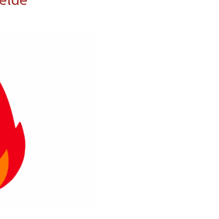
erwehr
ung