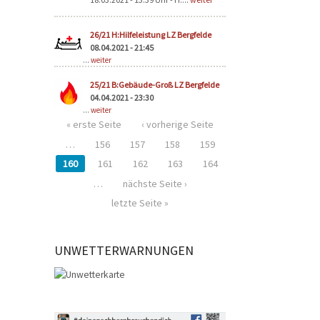
26/21 H:Hilfeleistung LZ Bergfelde
08.04.2021 - 21:45
...
weiter
25/21 B:Gebäude-Groß LZ Bergfelde
04.04.2021 - 23:30
...
weiter
« erste Seite
‹ vorherige Seite
…
156
157
158
159
160
161
162
163
164
…
nächste Seite ›
letzte Seite »
UNWETTERWARNUNGEN