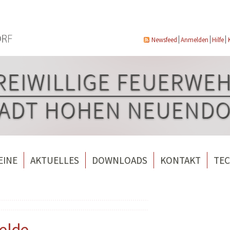
Newsfeed
Anmelden
Hilfe
EINE
AKTUELLES
DOWNLOADS
KONTAKT
TEC
wehrverein Bergfelde e.V.
Veranstaltungen
ndorf
rverein Borgsdorf
Weitere Nachrichten
rverein Hohen Neuendorf
felde