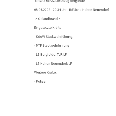
Einsatz 66/22 Löschzug Bergfelde
05.06.2022 - 00:34 Uhr - B:Fläche Hohen Neuendorf
-> Ödlandbrand <-
Eingesetzte Kräfte:
- KdoW Stadtwehrführung
- MTF Stadtwehrführung
- LZ Bergfelde: TLF, LF
- LZ Hohen Neuendorf: LF
Weitere Kräfte:
- Polizei