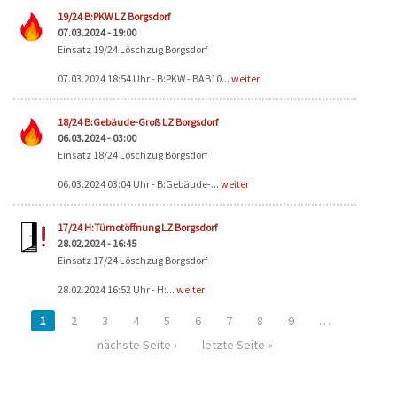
19/24 B:PKW LZ Borgsdorf
07.03.2024 - 19:00
Einsatz 19/24 Löschzug Borgsdorf
07.03.2024 18:54 Uhr - B:PKW - BAB10...
weiter
18/24 B:Gebäude-Groß LZ Borgsdorf
06.03.2024 - 03:00
Einsatz 18/24 Löschzug Borgsdorf
06.03.2024 03:04 Uhr - B:Gebäude-...
weiter
17/24 H:Türnotöffnung LZ Borgsdorf
28.02.2024 - 16:45
Einsatz 17/24 Löschzug Borgsdorf
28.02.2024 16:52 Uhr - H:...
weiter
1
2
3
4
5
6
7
8
9
…
nächste Seite ›
letzte Seite »