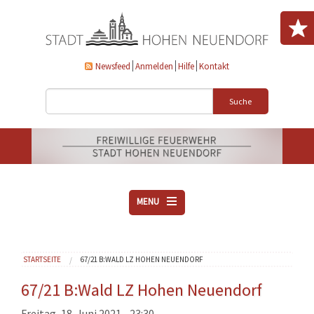
Direkt zum Inhalt
Newsfeed
Anmelden
Hilfe
Kontakt
Suche
MENU
ÜBER UNS
Sie sind hier
STARTSEITE
67/21 B:WALD LZ HOHEN NEUENDORF
VEREINE
AKTUELLES
67/21 B:Wald LZ Hohen Neuendorf
DOWNLOADS
Freitag, 18. Juni 2021 - 23:30