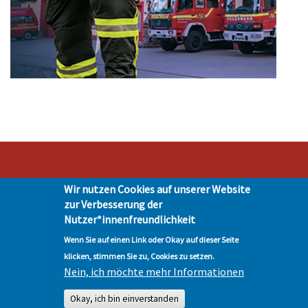
Wir nutzen Cookies auf unserer Website
Stadt Hohen Neuendorf • Oranienburger Str. 2 • 16540 Hohen Neuendorf •
zur Verbesserung der
Telefon 03303-528-0
Nutzer*innenfreundlichkeit
Impressum
|
Presse
|
Datenschutz
| © Hohen-Neuendorf.de, Alle Rechte
vorbehalten - Vervielfältigung nur mit unserer Genehmigung
Wenn Sie auf einen Link oder Okay auf dieser Seite
klicken, stimmen Sie zu, Cookies zu setzen.
Nein, ich möchte mehr Informationen
Okay, ich bin einverstanden