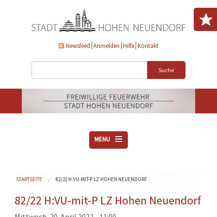
Direkt zum Inhalt
Newsfeed
Anmelden
Hilfe
Kontakt
Suche
MENU
ÜBER UNS
Sie sind hier
STARTSEITE
82/22 H:VU-MIT-P LZ HOHEN NEUENDORF
VEREINE
AKTUELLES
82/22 H:VU-mit-P LZ Hohen Neuendorf
DOWNLOADS
Mittwoch, 20. April 2022 - 11:00