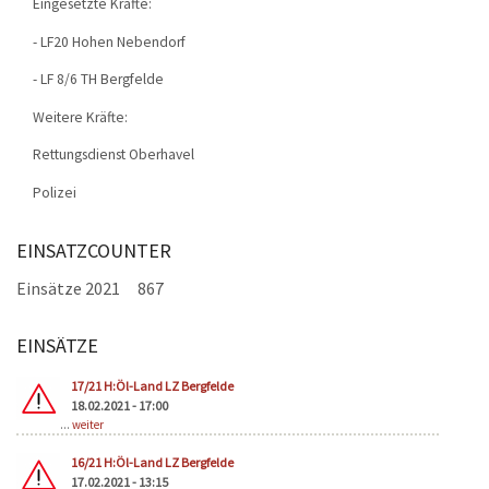
Eingesetzte Kräfte:
- LF20 Hohen Nebendorf
- LF 8/6 TH Bergfelde
Weitere Kräfte:
Rettungsdienst Oberhavel
Polizei
EINSATZCOUNTER
Einsätze 2021
867
EINSÄTZE
Seiten
17/21 H:Öl-Land LZ Bergfelde
18.02.2021 - 17:00
...
weiter
16/21 H:Öl-Land LZ Bergfelde
17.02.2021 - 13:15