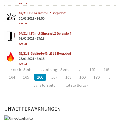
...
weiter
07/21 H:VU-Klemm LZ Borgsdorf
16.02.2021 - 14:00
...
weiter
04/21 H:Türnotöffnung LZ Borgsdorf
08.02.2021 - 23:15
...
weiter
02/21 B:Gebäude-Groß LZ Borgsdorf
25.01.2021 - 22:15
...
weiter
« erste Seite
‹ vorherige Seite
…
162
163
164
165
166
167
168
169
170
…
nächste Seite ›
letzte Seite »
UNWETTERWARNUNGEN