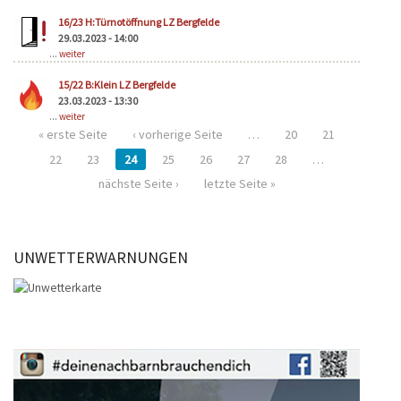
16/23 H:Türnotöffnung LZ Bergfelde
29.03.2023 - 14:00
...
weiter
15/22 B:Klein LZ Bergfelde
23.03.2023 - 13:30
...
weiter
« erste Seite
‹ vorherige Seite
…
20
21
22
23
24
25
26
27
28
…
nächste Seite ›
letzte Seite »
UNWETTERWARNUNGEN