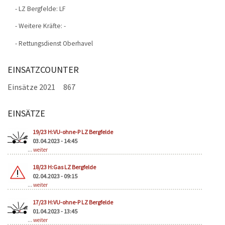
- LZ Bergfelde: LF
- Weitere Kräfte: -
- Rettungsdienst Oberhavel
EINSATZCOUNTER
Einsätze 2021
867
EINSÄTZE
Seiten
19/23 H:VU-ohne-P LZ Bergfelde
03.04.2023 - 14:45
...
weiter
18/23 H:Gas LZ Bergfelde
02.04.2023 - 09:15
...
weiter
17/23 H:VU-ohne-P LZ Bergfelde
01.04.2023 - 13:45
...
weiter