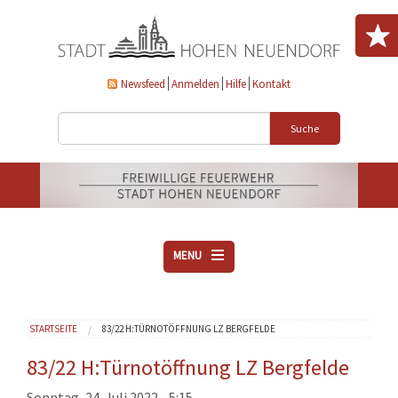
Direkt zum Inhalt
Newsfeed
Anmelden
Hilfe
Kontakt
Suche
MENU
ÜBER UNS
Sie sind hier
STARTSEITE
83/22 H:TÜRNOTÖFFNUNG LZ BERGFELDE
VEREINE
AKTUELLES
83/22 H:Türnotöffnung LZ Bergfelde
DOWNLOADS
Sonntag, 24. Juli 2022 - 5:15