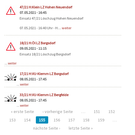
47/21 H:Klein LZ Hohen Neuendorf
07.05.2021 - 16:45
Einsatz 47/21 Löschzug Hohen Neuendorf
07.05.2021 - 16:40 Uhr - H:...
weiter
18/21 H:Öl LZ Borgsdorf
09.05.2021 - 11:15
Einsatz 18/21 Löschzug Borgsdorf
...
weiter
17/21 H:VU-Klemm LZ Borgsdorf
08.05.2021 - 17:45
...
weiter
33/21 H:VU-Klemm LZ Bergfelde
08.05.2021 - 17:45
...
weiter
« erste Seite
‹ vorherige Seite
…
151
152
153
154
155
156
157
158
159
…
nächste Seite ›
letzte Seite »