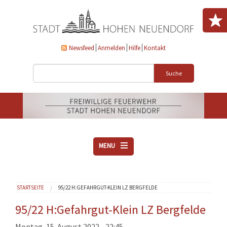
Direkt zum Inhalt
Newsfeed
Anmelden
Hilfe
Kontakt
Suche
MENU
ÜBER UNS
Sie sind hier
STARTSEITE
95/22 H:GEFAHRGUT-KLEIN LZ BERGFELDE
VEREINE
AKTUELLES
95/22 H:Gefahrgut-Klein LZ Bergfelde
DOWNLOADS
Montag, 15. August 2022 - 22:45