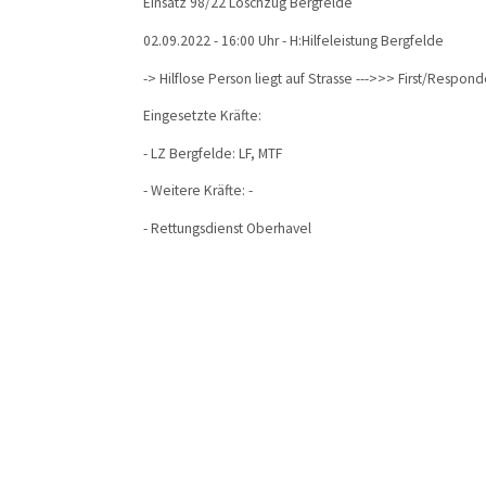
Einsatz 98/22 Löschzug Bergfelde
02.09.2022 - 16:00 Uhr - H:Hilfeleistung Bergfelde
-> Hilflose Person liegt auf Strasse --->>> First/Respond
Eingesetzte Kräfte:
- LZ Bergfelde: LF, MTF
- Weitere Kräfte: -
- Rettungsdienst Oberhavel