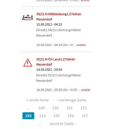
54/21 H:Hilfeleistung LZ Hohen
Neuendorf
15.05.2021 - 04:15
Einsatz 54/21 Löschzug Hohen
Neuendorf
15.05.2021 - 04:10 Uhr - H:...
weiter
53/21 H:Öl-Land LZ Hohen
Neuendorf
14.05.2021 - 20:30
Einsatz 53/21 Löschzug Hohen
Neuendorf
14.05.2021 - 20:30 Uhr - H:Öl-...
weiter
« erste Seite
‹ vorherige Seite
…
149
150
151
152
153
154
155
156
157
…
nächste Seite ›