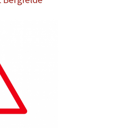
erwehr
ung