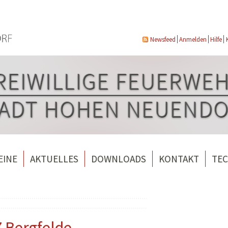
Newsfeed
Anmelden
Hilfe
EINE
AKTUELLES
DOWNLOADS
KONTAKT
TEC
wehrverein Bergfelde e.V.
Veranstaltungen
ndorf
rverein Borgsdorf
Weitere Nachrichten
rverein Hohen Neuendorf
Z Bergfelde