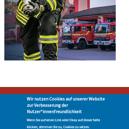
Wir nutzen Cookies auf unserer Website
zur Verbesserung der
Stadt Hohen Neuendorf • Oranienburger Str. 2 • 16540 Hohen Neuendorf •
Nutzer*innenfreundlichkeit
Telefon 03303-528-0
Wenn Sie auf einen Link oder Okay auf dieser Seite
Impressum
|
Presse
|
Datenschutz
| © Hohen-Neuendorf.de, Alle Rechte
klicken, stimmen Sie zu, Cookies zu setzen.
vorbehalten - Vervielfältigung nur mit unserer Genehmigung