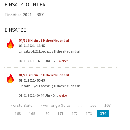
EINSATZCOUNTER
KONTAKT
Einsätze 2021
867
TECHNIK
EINSÄTZE
EINSÄTZE
Seiten
04/21 B:Klein LZ Hohen Neuendorf
02.01.2021 - 16:45
Einsatz 04/21 Löschzug Hohen Neuendorf
02.01.2021- 16:50 Uhr - B:...
weiter
01/21 B:Klein LZ Hohen Neuendorf
01.01.2021 - 00:45
Einsatz 01/21 Löschzug Hohen Neuendorf
01.01.2021- 00:44 Uhr - B:...
weiter
« erste Seite
‹ vorherige Seite
…
166
167
168
169
170
171
172
173
174