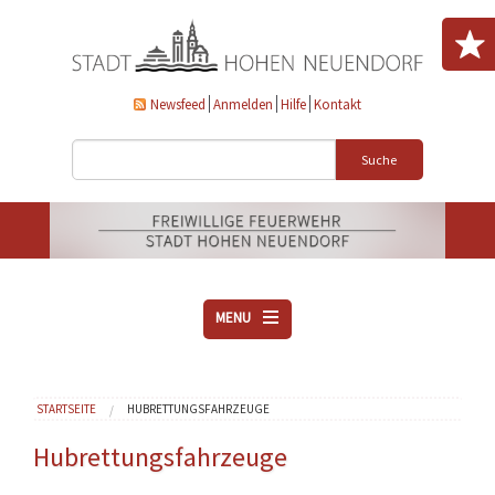
Direkt zum Inhalt
Newsfeed
Anmelden
Hilfe
Kontakt
Suche
MENU
ÜBER UNS
Sie sind hier
STARTSEITE
HUBRETTUNGSFAHRZEUGE
VEREINE
AKTUELLES
Hubrettungsfahrzeuge
DOWNLOADS