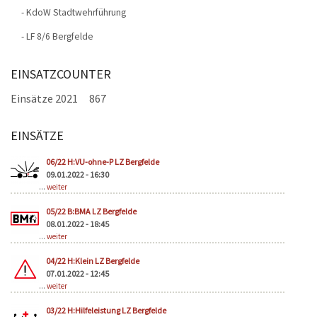
- KdoW Stadtwehrführung
- LF 8/6 Bergfelde
EINSATZCOUNTER
Einsätze 2021
867
EINSÄTZE
Seiten
06/22 H:VU-ohne-P LZ Bergfelde
09.01.2022 - 16:30
...
weiter
05/22 B:BMA LZ Bergfelde
08.01.2022 - 18:45
...
weiter
04/22 H:Klein LZ Bergfelde
07.01.2022 - 12:45
...
weiter
03/22 H:Hilfeleistung LZ Bergfelde