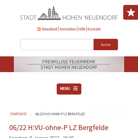
Direkt zum Inhalt
Newsfeed
Anmelden
Hilfe
Kontakt
Suche
MENU
ÜBER UNS
Sie sind hier
STARTSEITE
06/22 H:VU-OHNE-P LZ BERGFELDE
VEREINE
AKTUELLES
06/22 H:VU-ohne-P LZ Bergfelde
DOWNLOADS
Sonntag, 9. Januar 2022 - 16:30