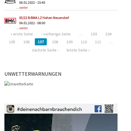
06.01.2022 - 15:45
...
weiter
03/22 B:BMA LZ Hohen Neuendorf
04.01.2022 - 08:00
...
weiter
« erste Seite
‹ vorherige Seite
…
103
104
105
106
107
108
109
110
111
…
nächste Seite ›
letzte Seite »
UNWETTERWARNUNGEN