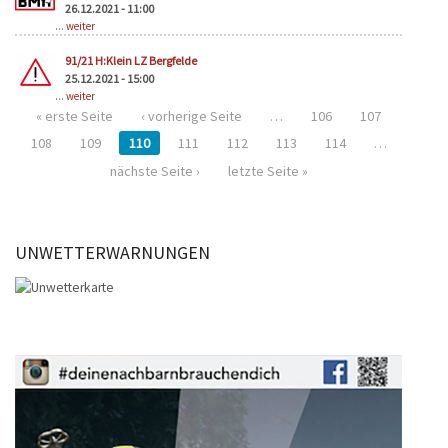
26.12.2021 - 11:00
...
weiter
91/21 H:Klein LZ Bergfelde
25.12.2021 - 15:00
...
weiter
« erste Seite
‹ vorherige Seite
…
106
107
108
109
110
111
112
113
114
…
nächste Seite ›
letzte Seite »
UNWETTERWARNUNGEN