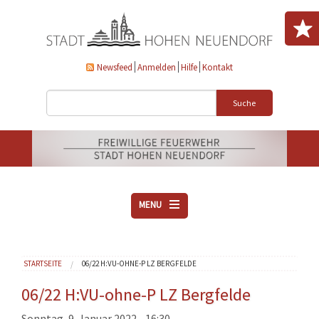
Direkt zum Inhalt
Newsfeed
Anmelden
Hilfe
Kontakt
Suche
MENU
ÜBER UNS
Sie sind hier
STARTSEITE
06/22 H:VU-OHNE-P LZ BERGFELDE
VEREINE
AKTUELLES
06/22 H:VU-ohne-P LZ Bergfelde
DOWNLOADS
Sonntag, 9. Januar 2022 - 16:30