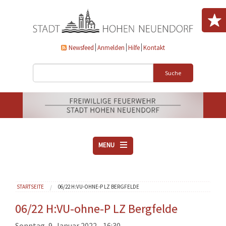
Direkt zum Inhalt
Newsfeed
Anmelden
Hilfe
Kontakt
Suche
MENU
ÜBER UNS
Sie sind hier
STARTSEITE
06/22 H:VU-OHNE-P LZ BERGFELDE
VEREINE
AKTUELLES
06/22 H:VU-ohne-P LZ Bergfelde
DOWNLOADS
Sonntag, 9. Januar 2022 - 16:30