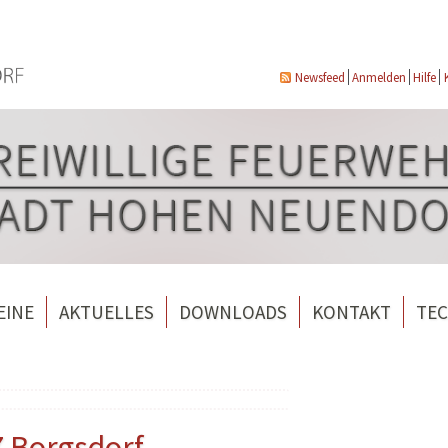
Newsfeed
Anmelden
Hilfe
EINE
AKTUELLES
DOWNLOADS
KONTAKT
TEC
wehrverein Bergfelde e.V.
Veranstaltungen
ndorf
rverein Borgsdorf
Weitere Nachrichten
rverein Hohen Neuendorf
Z Borgsdorf