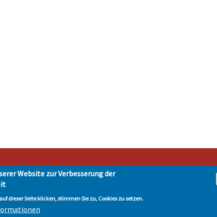
serer Website zur Verbesserung der
it
t Hohen Neuendorf • Oranienburger Str. 2 • 16540 Hohen Neuendorf • Telefon 03303-
tenschutz
| © Hohen-Neuendorf.de, Alle Rechte vorbehalten - Vervielfältigung nur 
uf dieser Seite klicken, stimmen Sie zu, Cookies zu setzen.
nformationen