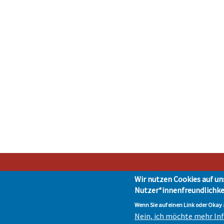
Wir nutzen Cookies auf un
Nutzer*innenfreundlichke
Stad
Impressum
|
Presse
|
Da
Wenn Sie auf einen Link oder Okay a
Nein, ich möchte mehr I