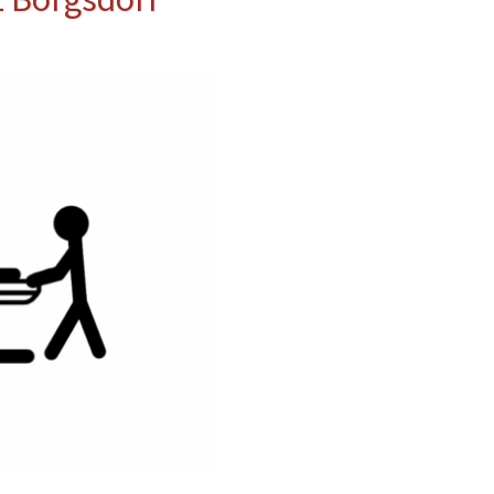
erwehr
ung