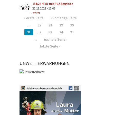
134/22 H:VU-mit-P LZ Bergfelde
22.12.2022 - 11:45
...
weiter
« erste Seite
‹ vorherige Seite
…
27
28
29
30
31
32
33
34
35
…
nächste Seite ›
letzte Seite »
UNWETTERWARNUNGEN