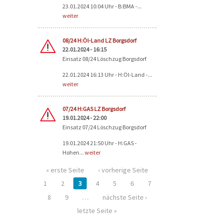
23.01.2024 10:04 Uhr - B:BMA -...
weiter
08/24 H:Öl-Land LZ Borgsdorf
22.01.2024 - 16:15
Einsatz 08/24 Löschzug Borgsdorf
22.01.2024 16:13 Uhr - H:Öl-Land -...
weiter
07/24 H:GAS LZ Borgsdorf
19.01.2024 - 22:00
Einsatz 07/24 Löschzug Borgsdorf
19.01.2024 21:50 Uhr - H:GAS -
Hohen...
weiter
« erste Seite
‹ vorherige Seite
1
2
3
4
5
6
7
8
9
…
nächste Seite ›
letzte Seite »