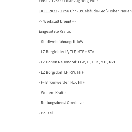
Einsatz 125/22 Löschzug Bergfelde
10.11.2022 - 23:58 Uhr - B:Gebäude-Groß Hohen Neuen
-> Werkstatt brennt <-
Eingesetzte Kräfte:
- Stadtwehrführung: KdoW
- LZ Bergfelde: LF, TLF, MTF + STA
- LZ Hohen Neuendorf: ELW, LF, DLK, MTF, MZF
- LZ Borgsdorf: LF, RW, MTF
- FF Birkenwerder: HLF, MTF
- Weitere Kräfte: -
- Rettungsdienst Oberhavel
- Polizei