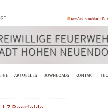
Newsfeed
Anmelden
Hilfe
EINE
AKTUELLES
DOWNLOADS
KONTAKT
TEC
wehrverein Bergfelde e.V.
Veranstaltungen
ndorf
rverein Borgsdorf
Weitere Nachrichten
rverein Hohen Neuendorf
 LZ Bergfelde