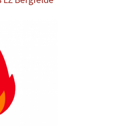
erwehr
ung