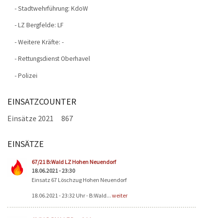
- Stadtwehrführung: KdoW
- LZ Bergfelde: LF
- Weitere Kräfte: -
- Rettungsdienst Oberhavel
- Polizei
EINSATZCOUNTER
Einsätze 2021
867
EINSÄTZE
Seiten
67/21 B:Wald LZ Hohen Neuendorf
18.06.2021 - 23:30
Einsatz 67 Löschzug Hohen Neuendorf
18.06.2021 - 23:32 Uhr - B:Wald...
weiter