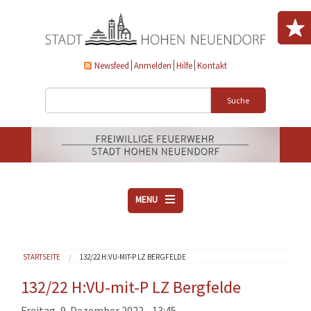
Direkt zum Inhalt
Newsfeed
Anmelden
Hilfe
Kontakt
Suche
MENU
ÜBER UNS
Sie sind hier
STARTSEITE
132/22 H:VU-MIT-P LZ BERGFELDE
VEREINE
AKTUELLES
132/22 H:VU-mit-P LZ Bergfelde
DOWNLOADS
Freitag, 9. Dezember 2022 - 13:45