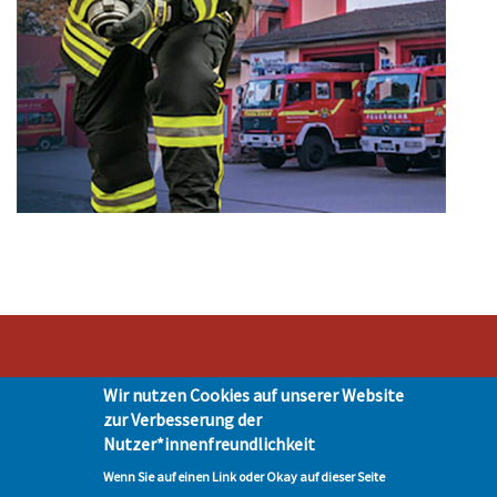
Wir nutzen Cookies auf unserer Website
Stadt Hohen Neuendorf • Oranienburger Str. 2 • 16540 Hohen Neuendorf •
zur Verbesserung der
Telefon 03303-528-0
Nutzer*innenfreundlichkeit
Impressum
|
Presse
|
Datenschutz
| © Hohen-Neuendorf.de, Alle Rechte
vorbehalten - Vervielfältigung nur mit unserer Genehmigung
Wenn Sie auf einen Link oder Okay auf dieser Seite