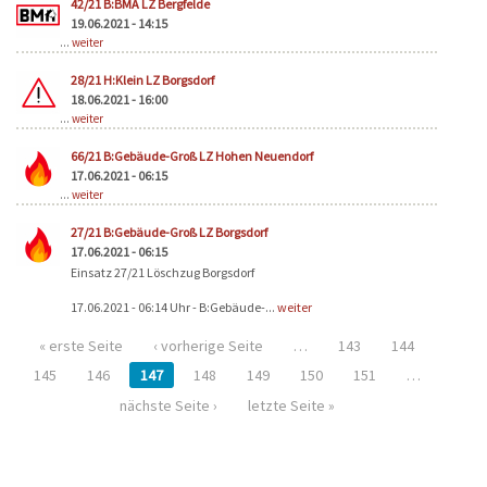
42/21 B:BMA LZ Bergfelde
19.06.2021 - 14:15
...
weiter
28/21 H:Klein LZ Borgsdorf
18.06.2021 - 16:00
...
weiter
66/21 B:Gebäude-Groß LZ Hohen Neuendorf
17.06.2021 - 06:15
...
weiter
27/21 B:Gebäude-Groß LZ Borgsdorf
17.06.2021 - 06:15
Einsatz 27/21 Löschzug Borgsdorf
17.06.2021 - 06:14 Uhr - B:Gebäude-...
weiter
« erste Seite
‹ vorherige Seite
…
143
144
145
146
147
148
149
150
151
…
nächste Seite ›
letzte Seite »