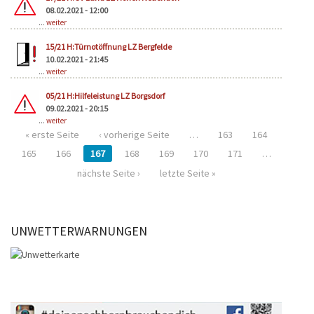
08.02.2021 - 12:00
...
weiter
15/21 H:Türnotöffnung LZ Bergfelde
10.02.2021 - 21:45
...
weiter
05/21 H:Hilfeleistung LZ Borgsdorf
09.02.2021 - 20:15
...
weiter
« erste Seite
‹ vorherige Seite
…
163
164
165
166
167
168
169
170
171
…
nächste Seite ›
letzte Seite »
UNWETTERWARNUNGEN