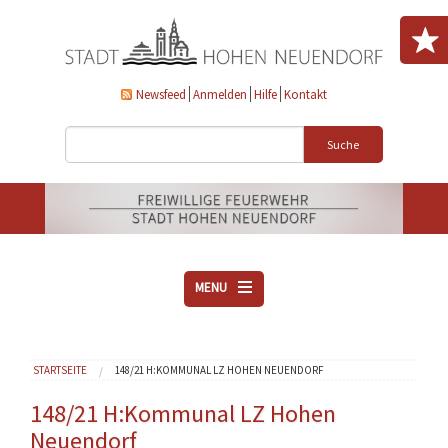
Direkt zum Inhalt
Newsfeed
Anmelden
Hilfe
Kontakt
Suche
MENU
ÜBER UNS
Sie sind hier
STARTSEITE
148/21 H:KOMMUNAL LZ HOHEN NEUENDORF
VEREINE
AKTUELLES
148/21 H:Kommunal LZ Hohen
Neuendorf
DOWNLOADS