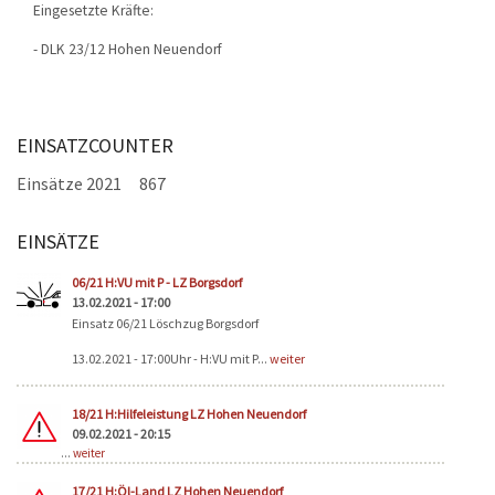
Eingesetzte Kräfte:
- DLK 23/12 Hohen Neuendorf
EINSATZCOUNTER
Einsätze 2021
867
EINSÄTZE
Seiten
06/21 H:VU mit P - LZ Borgsdorf
13.02.2021 - 17:00
Einsatz 06/21 Löschzug Borgsdorf
13.02.2021 - 17:00Uhr - H:VU mit P...
weiter
18/21 H:Hilfeleistung LZ Hohen Neuendorf
09.02.2021 - 20:15
...
weiter
17/21 H:Öl-Land LZ Hohen Neuendorf