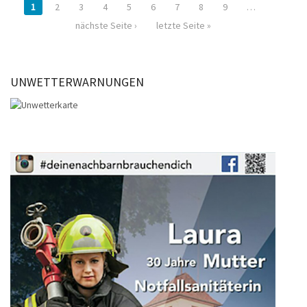
1
2
3
4
5
6
7
8
9
…
nächste Seite ›
letzte Seite »
UNWETTERWARNUNGEN