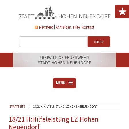
Direkt zum Inhalt
Newsfeed
Anmelden
Hilfe
Kontakt
Suche
MENU
ÜBER UNS
Sie sind hier
STARTSEITE
18/21 H:HILFELEISTUNG LZ HOHEN NEUENDORF
VEREINE
AKTUELLES
18/21 H:Hilfeleistung LZ Hohen
Neuendorf
DOWNLOADS