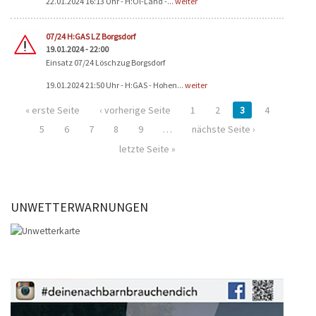
22.01.2024 16:13 Uhr - H:Öl-Land -...
weiter
07/24 H:GAS LZ Borgsdorf
19.01.2024 - 22:00
Einsatz 07/24 Löschzug Borgsdorf
19.01.2024 21:50 Uhr - H:GAS - Hohen...
weiter
« erste Seite
‹ vorherige Seite
1
2
3
4
5
6
7
8
9
…
nächste Seite ›
letzte Seite »
UNWETTERWARNUNGEN