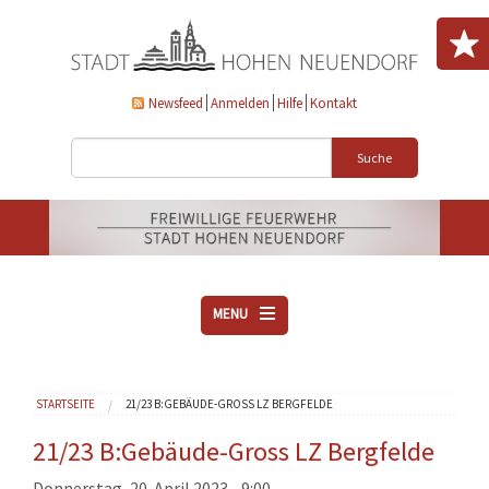
Direkt zum Inhalt
Newsfeed
Anmelden
Hilfe
Kontakt
Suche
MENU
ÜBER UNS
Sie sind hier
STARTSEITE
21/23 B:GEBÄUDE-GROSS LZ BERGFELDE
VEREINE
AKTUELLES
21/23 B:Gebäude-Gross LZ Bergfelde
DOWNLOADS
Donnerstag, 20. April 2023 - 9:00