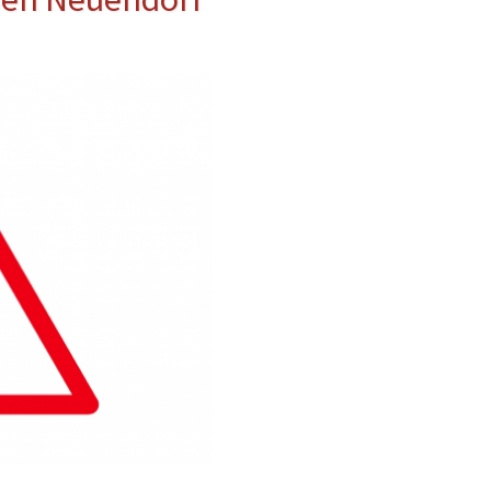
erwehr
ung