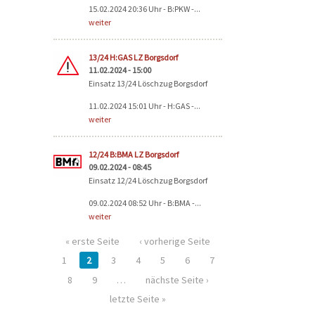
15.02.2024 20:36 Uhr - B:PKW -...
weiter
13/24 H:GAS LZ Borgsdorf
11.02.2024 - 15:00
Einsatz 13/24 Löschzug Borgsdorf
11.02.2024 15:01 Uhr - H:GAS -...
weiter
12/24 B:BMA LZ Borgsdorf
09.02.2024 - 08:45
Einsatz 12/24 Löschzug Borgsdorf
09.02.2024 08:52 Uhr - B:BMA -...
weiter
« erste Seite
‹ vorherige Seite
1
2
3
4
5
6
7
8
9
…
nächste Seite ›
letzte Seite »