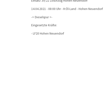
Einsatz 39/21 Löschzug Hohen Neuendorf
14.04.2021 - 08:00 Uhr - H:Öl-Land - Hohen Neuendorf
-> Dieselspur <-
Eingesetzte Kräfte:
- LF20 Hohen Neuendorf