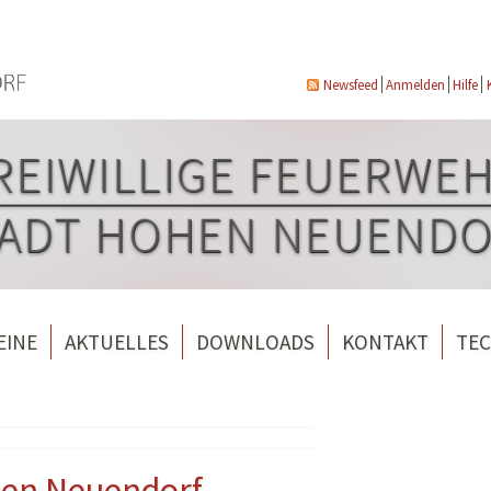
Newsfeed
Anmelden
Hilfe
EINE
AKTUELLES
DOWNLOADS
KONTAKT
TEC
wehrverein Bergfelde e.V.
Veranstaltungen
ndorf
rverein Borgsdorf
Weitere Nachrichten
rverein Hohen Neuendorf
hen Neuendorf