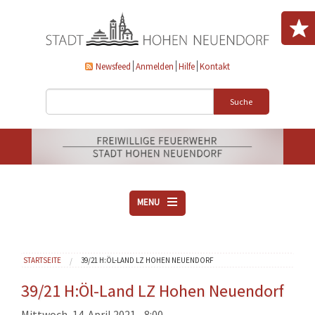
Direkt zum Inhalt
Newsfeed
Anmelden
Hilfe
Kontakt
Suche
MENU
ÜBER UNS
Sie sind hier
STARTSEITE
39/21 H:ÖL-LAND LZ HOHEN NEUENDORF
VEREINE
AKTUELLES
39/21 H:Öl-Land LZ Hohen Neuendorf
DOWNLOADS
Mittwoch, 14. April 2021 - 8:00