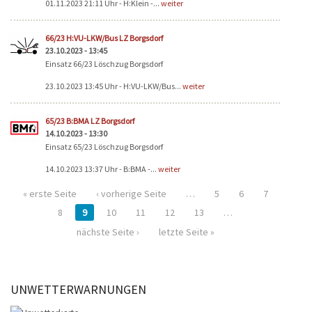
01.11.2023 21:11 Uhr - H:Klein -...
weiter
66/23 H:VU-LKW/Bus LZ Borgsdorf
23.10.2023 - 13:45
Einsatz 66/23 Löschzug Borgsdorf
23.10.2023 13:45 Uhr - H:VU-LKW/Bus...
weiter
65/23 B:BMA LZ Borgsdorf
14.10.2023 - 13:30
Einsatz 65/23 Löschzug Borgsdorf
14.10.2023 13:37 Uhr - B:BMA -...
weiter
« erste Seite
‹ vorherige Seite
…
5
6
7
8
9
10
11
12
13
…
nächste Seite ›
letzte Seite »
UNWETTERWARNUNGEN