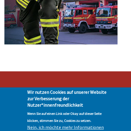
Wir nutzen Cookies auf unserer Website
Stadt Hohen Neuendorf • Oranienburger Str. 2 • 16540 Hohen Neuendorf •
zur Verbesserung der
Telefon 03303-528-0
Nutzer*innenfreundlichkeit
Impressum
|
Presse
|
Datenschutz
| © Hohen-Neuendorf.de, Alle Rechte
vorbehalten - Vervielfältigung nur mit unserer Genehmigung
Wenn Sie auf einen Link oder Okay auf dieser Seite
klicken, stimmen Sie zu, Cookies zu setzen.
Nein, ich möchte mehr Informationen