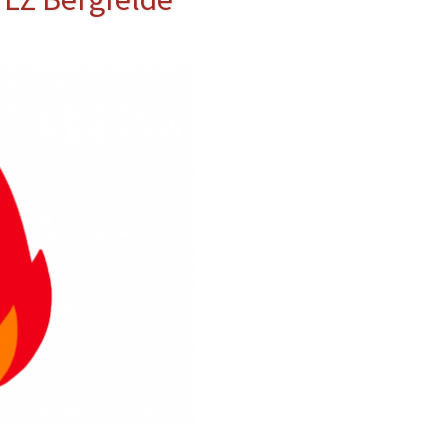
erwehr
ung