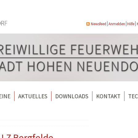
Newsfeed
Anmelden
Hilfe
EINE
AKTUELLES
DOWNLOADS
KONTAKT
TEC
wehrverein Bergfelde e.V.
Veranstaltungen
ndorf
rverein Borgsdorf
Weitere Nachrichten
rverein Hohen Neuendorf
 LZ Bergfelde