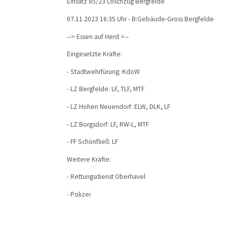
Einsatz 85/23 Löschzug Bergfelde
07.11.2023 16:35 Uhr - B:Gebäude-Gross Bergfelde
--> Essen auf Herd <--
Eingesetzte Kräfte:
- Stadtwehrfürung: KdoW
- LZ Bergfelde: LF, TLF, MTF
- LZ Hohen Neuendorf: ELW, DLK, LF
- LZ Borgsdorf: LF, RW-L, MTF
- FF Schönfließ: LF
Weitere Kräfte:
- Rettungsdienst Oberhavel
- Polizei