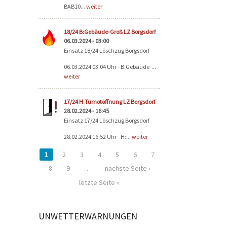
BAB10...
weiter
18/24 B:Gebäude-Groß LZ Borgsdorf
06.03.2024 - 03:00
Einsatz 18/24 Löschzug Borgsdorf
06.03.2024 03:04 Uhr - B:Gebäude-...
weiter
17/24 H:Türnotöffnung LZ Borgsdorf
28.02.2024 - 16:45
Einsatz 17/24 Löschzug Borgsdorf
28.02.2024 16:52 Uhr - H:...
weiter
1
2
3
4
5
6
7
8
9
…
nächste Seite ›
letzte Seite »
UNWETTERWARNUNGEN