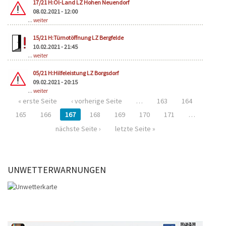
17/21 H:Öl-Land LZ Hohen Neuendorf
08.02.2021 - 12:00
...
weiter
15/21 H:Türnotöffnung LZ Bergfelde
10.02.2021 - 21:45
...
weiter
05/21 H:Hilfeleistung LZ Borgsdorf
09.02.2021 - 20:15
...
weiter
« erste Seite
‹ vorherige Seite
…
163
164
165
166
167
168
169
170
171
…
nächste Seite ›
letzte Seite »
UNWETTERWARNUNGEN