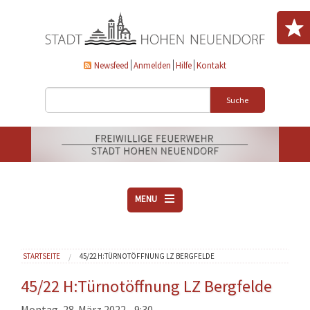
Direkt zum Inhalt
Newsfeed
Anmelden
Hilfe
Kontakt
Suche
MENU
ÜBER UNS
Sie sind hier
STARTSEITE
45/22 H:TÜRNOTÖFFNUNG LZ BERGFELDE
VEREINE
AKTUELLES
45/22 H:Türnotöffnung LZ Bergfelde
DOWNLOADS
Montag, 28. März 2022 - 9:30