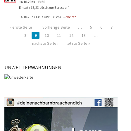
14.10.2023 - 13:30
Einsatz 65/23 Löschzug Borgsdorf
14.10.2023 13:37 Uhr - B:BMA -...
weiter
« erste Seite
‹ vorherige Seite
…
5
6
7
8
9
10
11
12
13
…
nächste Seite ›
letzte Seite »
UNWETTERWARNUNGEN