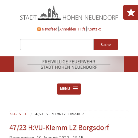
Direkt zum Inhalt
Newsfeed
Anmelden
Hilfe
Kontakt
Suche
MENU
ÜBER UNS
Sie sind hier
STARTSEITE
47/23 H:VU-KLEMM LZ BORGSDORF
VEREINE
AKTUELLES
47/23 H:VU-Klemm LZ Borgsdorf
DOWNLOADS
Donnerstag, 10. August 2023 - 18:15