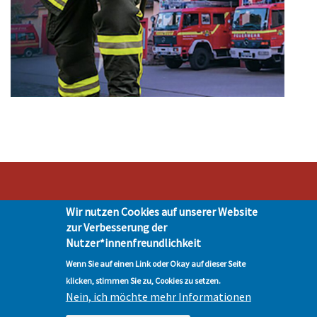
Wir nutzen Cookies auf unserer Website
Stadt Hohen Neuendorf • Oranienburger Str. 2 • 16540 Hohen Neuendorf •
zur Verbesserung der
Telefon 03303-528-0
Nutzer*innenfreundlichkeit
Impressum
|
Presse
|
Datenschutz
| © Hohen-Neuendorf.de, Alle Rechte
vorbehalten - Vervielfältigung nur mit unserer Genehmigung
Wenn Sie auf einen Link oder Okay auf dieser Seite
klicken, stimmen Sie zu, Cookies zu setzen.
Nein, ich möchte mehr Informationen