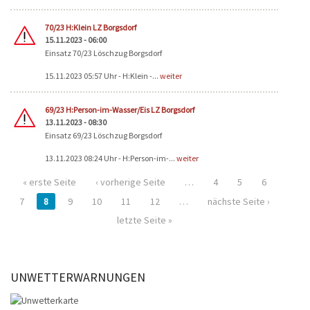
70/23 H:Klein LZ Borgsdorf
15.11.2023 - 06:00
Einsatz 70/23 Löschzug Borgsdorf
15.11.2023 05:57 Uhr - H:Klein -...
weiter
69/23 H:Person-im-Wasser/Eis LZ Borgsdorf
13.11.2023 - 08:30
Einsatz 69/23 Löschzug Borgsdorf
13.11.2023 08:24 Uhr - H:Person-im-...
weiter
« erste Seite
‹ vorherige Seite
…
4
5
6
7
8
9
10
11
12
…
nächste Seite ›
letzte Seite »
UNWETTERWARNUNGEN