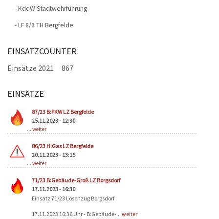
- KdoW Stadtwehrführung
-
LF 8/6 TH Bergfelde
EINSATZCOUNTER
Einsätze 2021
867
EINSÄTZE
Seiten
87/23 B:PKW LZ Bergfelde
25.11.2023 - 12:30
...
weiter
86/23 H:Gas LZ Bergfelde
20.11.2023 - 13:15
...
weiter
71/23 B:Gebäude-Groß LZ Borgsdorf
17.11.2023 - 16:30
Einsatz 71/23 Löschzug Borgsdorf
17.11.2023 16:36 Uhr - B:Gebäude-...
weiter