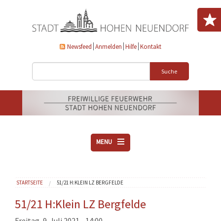
Direkt zum Inhalt
Newsfeed
Anmelden
Hilfe
Kontakt
Suche
MENU
ÜBER UNS
Sie sind hier
STARTSEITE
51/21 H:KLEIN LZ BERGFELDE
VEREINE
AKTUELLES
51/21 H:Klein LZ Bergfelde
DOWNLOADS
Freitag, 9. Juli 2021 - 14:00