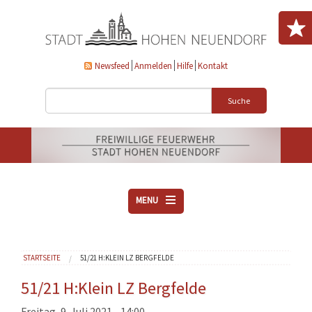
Direkt zum Inhalt
Newsfeed
Anmelden
Hilfe
Kontakt
Suche
MENU
ÜBER UNS
Sie sind hier
STARTSEITE
51/21 H:KLEIN LZ BERGFELDE
VEREINE
AKTUELLES
51/21 H:Klein LZ Bergfelde
DOWNLOADS
Freitag, 9. Juli 2021 - 14:00