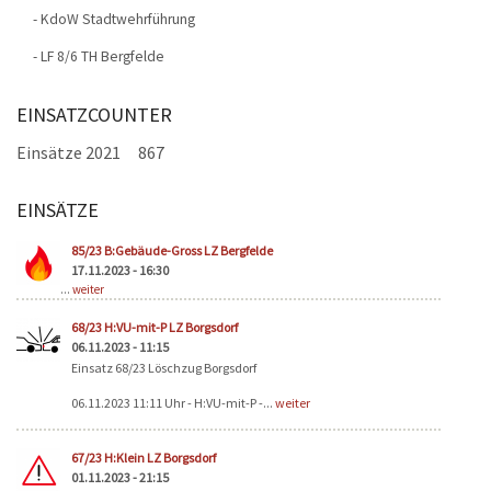
- KdoW Stadtwehrführung
-
LF 8/6 TH Bergfelde
EINSATZCOUNTER
Einsätze 2021
867
EINSÄTZE
Seiten
85/23 B:Gebäude-Gross LZ Bergfelde
17.11.2023 - 16:30
...
weiter
68/23 H:VU-mit-P LZ Borgsdorf
06.11.2023 - 11:15
Einsatz 68/23 Löschzug Borgsdorf
06.11.2023 11:11 Uhr - H:VU-mit-P -...
weiter
67/23 H:Klein LZ Borgsdorf
01.11.2023 - 21:15