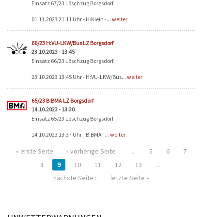
Einsatz 67/23 Löschzug Borgsdorf
01.11.2023 21:11 Uhr - H:Klein -...
weiter
66/23 H:VU-LKW/Bus LZ Borgsdorf
23.10.2023 - 13:45
Einsatz 66/23 Löschzug Borgsdorf
23.10.2023 13:45 Uhr - H:VU-LKW/Bus...
weiter
65/23 B:BMA LZ Borgsdorf
14.10.2023 - 13:30
Einsatz 65/23 Löschzug Borgsdorf
14.10.2023 13:37 Uhr - B:BMA -...
weiter
« erste Seite
‹ vorherige Seite
…
5
6
7
8
9
10
11
12
13
…
nächste Seite ›
letzte Seite »