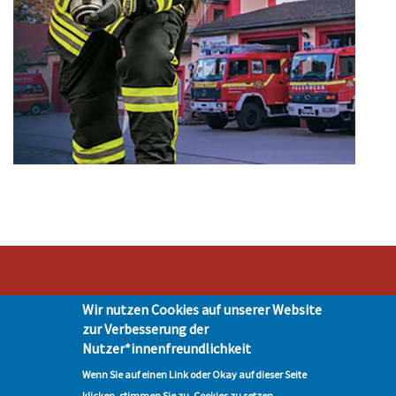
Wir nutzen Cookies auf unserer Website
Stadt Hohen Neuendorf • Oranienburger Str. 2 • 16540 Hohen Neuendorf •
zur Verbesserung der
Telefon 03303-528-0
Nutzer*innenfreundlichkeit
Impressum
|
Presse
|
Datenschutz
| © Hohen-Neuendorf.de, Alle Rechte
vorbehalten - Vervielfältigung nur mit unserer Genehmigung
Wenn Sie auf einen Link oder Okay auf dieser Seite
klicken, stimmen Sie zu, Cookies zu setzen.