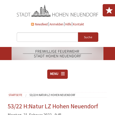
Direkt zum Inhalt
Newsfeed
Anmelden
Hilfe
Kontakt
Suche
MENU
ÜBER UNS
Sie sind hier
STARTSEITE
53/22 H:NATUR LZ HOHEN NEUENDORF
VEREINE
AKTUELLES
53/22 H:Natur LZ Hohen Neuendorf
DOWNLOADS
Montag, 21. Februar 2022 - 9:45