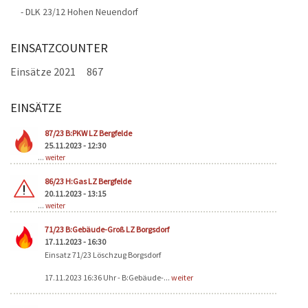
- DLK 23/12 Hohen Neuendorf
EINSATZCOUNTER
Einsätze 2021
867
EINSÄTZE
Seiten
87/23 B:PKW LZ Bergfelde
25.11.2023 - 12:30
...
weiter
86/23 H:Gas LZ Bergfelde
20.11.2023 - 13:15
...
weiter
71/23 B:Gebäude-Groß LZ Borgsdorf
17.11.2023 - 16:30
Einsatz 71/23 Löschzug Borgsdorf
17.11.2023 16:36 Uhr - B:Gebäude-...
weiter