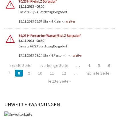
70/23 H:Klein LZ Borgsdorf
15.11.2023 - 06:00
Einsatz 70/23 Löschzug Borgsdorf
15.11.2023 05:57 Uhr - H:Klein -...
weiter
69/23 H:Person-im-Wasser/Eis LZ Borgsdorf
13.11.2023 - 08:30
Einsatz 69/23 Löschzug Borgsdorf
13.11.2023 08:24 Uhr - H:Person-im-...
weiter
« erste Seite
‹ vorherige Seite
…
4
5
6
7
8
9
10
11
12
…
nächste Seite ›
letzte Seite »
UNWETTERWARNUNGEN