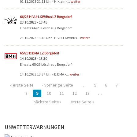
01.11.2023 21:11 Uhr - H:Klein -...
weiter
66/23 H:VU-LKW/Bus LZ Borgsdorf
23.10.2023 - 13:45
Einsatz 66/23 Löschzug Borgsdorf
23.10.2023 13:45 Uhr - H:VU-LKW/Bus...
weiter
65/23 B:BMA LZ Borgsdorf
14.10.2023 - 13:30
Einsatz 65/23 Löschzug Borgsdorf
14.10.2023 13:37 Uhr - B:BMA -...
weiter
« erste Seite
‹ vorherige Seite
…
5
6
7
8
9
10
11
12
13
…
nächste Seite ›
letzte Seite »
UNWETTERWARNUNGEN