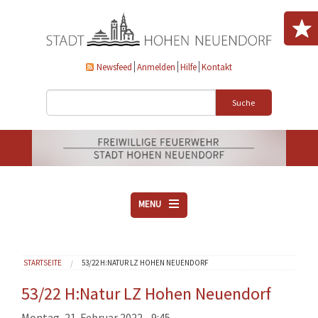
Direkt zum Inhalt
Newsfeed
Anmelden
Hilfe
Kontakt
Suche
MENU
ÜBER UNS
Sie sind hier
STARTSEITE
53/22 H:NATUR LZ HOHEN NEUENDORF
VEREINE
AKTUELLES
53/22 H:Natur LZ Hohen Neuendorf
DOWNLOADS
Montag, 21. Februar 2022 - 9:45