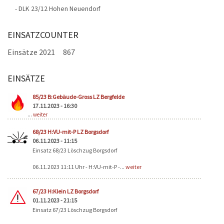
- DLK 23/12 Hohen Neuendorf
EINSATZCOUNTER
Einsätze 2021
867
EINSÄTZE
Seiten
85/23 B:Gebäude-Gross LZ Bergfelde
17.11.2023 - 16:30
...
weiter
68/23 H:VU-mit-P LZ Borgsdorf
06.11.2023 - 11:15
Einsatz 68/23 Löschzug Borgsdorf
06.11.2023 11:11 Uhr - H:VU-mit-P -...
weiter
67/23 H:Klein LZ Borgsdorf
01.11.2023 - 21:15
Einsatz 67/23 Löschzug Borgsdorf