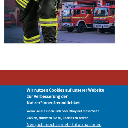
Wir nutzen Cookies auf unserer Website
Stadt Hohen Neuendorf • Oranienburger Str. 2 • 16540 Hohen Neuendorf •
zur Verbesserung der
Telefon 03303-528-0
Nutzer*innenfreundlichkeit
Impressum
|
Presse
|
Datenschutz
| © Hohen-Neuendorf.de, Alle Rechte
vorbehalten - Vervielfältigung nur mit unserer Genehmigung
Wenn Sie auf einen Link oder Okay auf dieser Seite
klicken, stimmen Sie zu, Cookies zu setzen.
Nein, ich möchte mehr Informationen