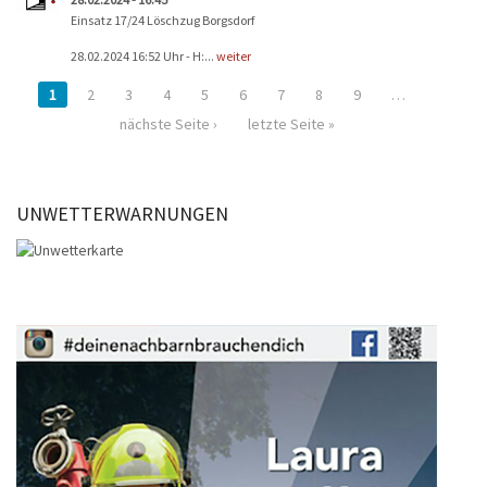
Einsatz 17/24 Löschzug Borgsdorf
28.02.2024 16:52 Uhr - H:...
weiter
1
2
3
4
5
6
7
8
9
…
nächste Seite ›
letzte Seite »
UNWETTERWARNUNGEN