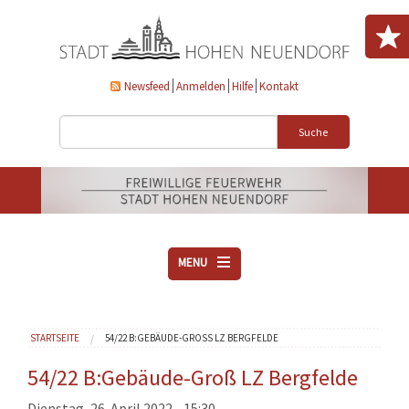
Direkt zum Inhalt
Newsfeed
Anmelden
Hilfe
Kontakt
Suche
MENU
ÜBER UNS
Sie sind hier
STARTSEITE
54/22 B:GEBÄUDE-GROSS LZ BERGFELDE
VEREINE
AKTUELLES
54/22 B:Gebäude-Groß LZ Bergfelde
DOWNLOADS
Dienstag, 26. April 2022 - 15:30