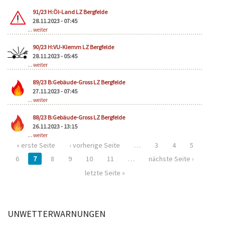
91/23 H:Öl-Land LZ Bergfelde
28.11.2023 - 07:45
...
weiter
90/23 H:VU-Klemm LZ Bergfelde
28.11.2023 - 05:45
...
weiter
89/23 B:Gebäude-Gross LZ Bergfelde
27.11.2023 - 07:45
...
weiter
88/23 B:Gebäude-Gross LZ Bergfelde
26.11.2023 - 13:15
...
weiter
« erste Seite
‹ vorherige Seite
…
3
4
5
6
7
8
9
10
11
…
nächste Seite ›
letzte Seite »
UNWETTERWARNUNGEN