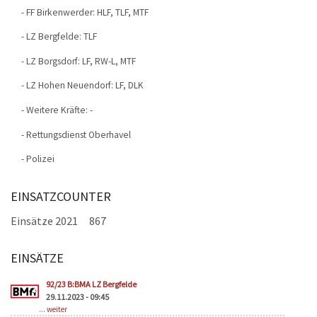
- FF Birkenwerder: HLF, TLF, MTF
- LZ Bergfelde: TLF
- LZ Borgsdorf: LF, RW-L, MTF
- LZ Hohen Neuendorf: LF, DLK
- Weitere Kräfte: -
- Rettungsdienst Oberhavel
- Polizei
EINSATZCOUNTER
Einsätze 2021
867
EINSÄTZE
Seiten
92/23 B:BMA LZ Bergfelde
29.11.2023 - 09:45
...
weiter