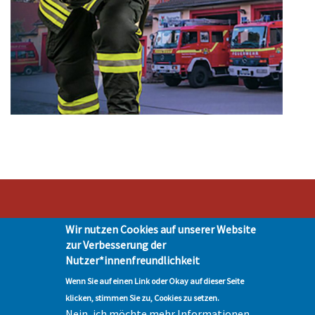
Wir nutzen Cookies auf unserer Website
Stadt Hohen Neuendorf • Oranienburger Str. 2 • 16540 Hohen Neuendorf •
zur Verbesserung der
Telefon 03303-528-0
Nutzer*innenfreundlichkeit
Impressum
|
Presse
|
Datenschutz
| © Hohen-Neuendorf.de, Alle Rechte
vorbehalten - Vervielfältigung nur mit unserer Genehmigung
Wenn Sie auf einen Link oder Okay auf dieser Seite
klicken, stimmen Sie zu, Cookies zu setzen.
Nein, ich möchte mehr Informationen