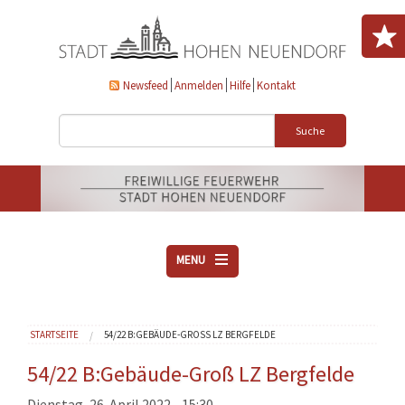
Direkt zum Inhalt
Newsfeed
Anmelden
Hilfe
Kontakt
Suche
MENU
ÜBER UNS
Sie sind hier
STARTSEITE
54/22 B:GEBÄUDE-GROSS LZ BERGFELDE
VEREINE
AKTUELLES
54/22 B:Gebäude-Groß LZ Bergfelde
DOWNLOADS
Dienstag, 26. April 2022 - 15:30