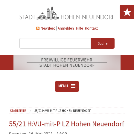
Direkt zum Inhalt
Newsfeed
Anmelden
Hilfe
Kontakt
Suche
MENU
ÜBER UNS
Sie sind hier
STARTSEITE
55/21 H:VU-MIT-P LZ HOHEN NEUENDORF
VEREINE
AKTUELLES
55/21 H:VU-mit-P LZ Hohen Neuendorf
DOWNLOADS
Sonntag, 16. Mai 2021 - 14:00