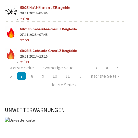
90/23 H:VU-Klemm LZ Bergfelde
28.11.2023 - 05:45
...
weiter
89/23 B:Gebäude-Gross LZ Bergfelde
27.11.2023 - 07:45
...
weiter
88/23 B:Gebäude-Gross LZ Bergfelde
26.11.2023 - 13:15
...
weiter
« erste Seite
‹ vorherige Seite
…
3
4
5
6
7
8
9
10
11
…
nächste Seite ›
letzte Seite »
UNWETTERWARNUNGEN