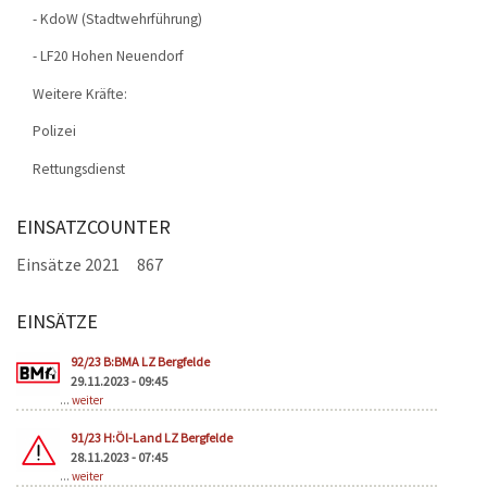
- KdoW (Stadtwehrführung)
- LF20 Hohen Neuendorf
Weitere Kräfte:
Polizei
Rettungsdienst
EINSATZCOUNTER
Einsätze 2021
867
EINSÄTZE
Seiten
92/23 B:BMA LZ Bergfelde
29.11.2023 - 09:45
...
weiter
91/23 H:Öl-Land LZ Bergfelde
28.11.2023 - 07:45
...
weiter