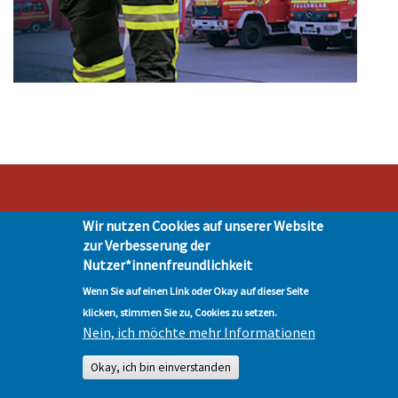
Wir nutzen Cookies auf unserer Website
Stadt Hohen Neuendorf • Oranienburger Str. 2 • 16540 Hohen Neuendorf •
zur Verbesserung der
Telefon 03303-528-0
Nutzer*innenfreundlichkeit
Impressum
|
Presse
|
Datenschutz
| © Hohen-Neuendorf.de, Alle Rechte
vorbehalten - Vervielfältigung nur mit unserer Genehmigung
Wenn Sie auf einen Link oder Okay auf dieser Seite
klicken, stimmen Sie zu, Cookies zu setzen.
Nein, ich möchte mehr Informationen
Okay, ich bin einverstanden