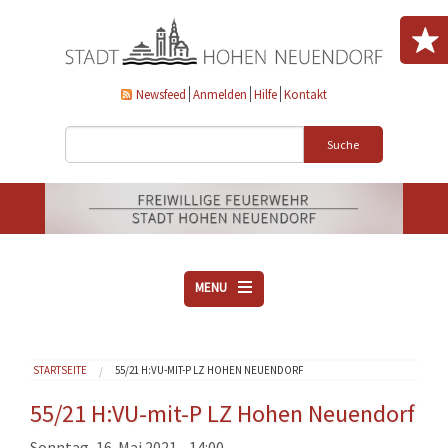
Direkt zum Inhalt
Newsfeed
Anmelden
Hilfe
Kontakt
Suche
MENU
ÜBER UNS
Sie sind hier
STARTSEITE
55/21 H:VU-MIT-P LZ HOHEN NEUENDORF
VEREINE
AKTUELLES
55/21 H:VU-mit-P LZ Hohen Neuendorf
DOWNLOADS
Sonntag, 16. Mai 2021 - 14:00