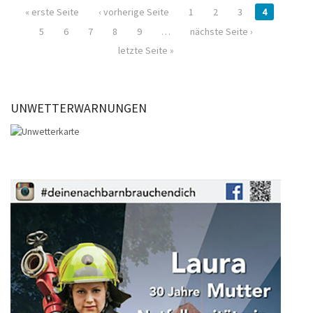
« erste Seite
‹ vorherige Seite
1
2
3
4
5
6
7
8
9
…
nächste Seite ›
letzte Seite »
UNWETTERWARNUNGEN