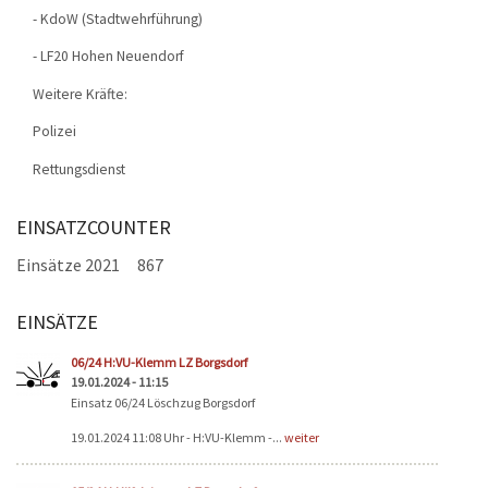
- KdoW (Stadtwehrführung)
- LF20 Hohen Neuendorf
Weitere Kräfte:
Polizei
Rettungsdienst
EINSATZCOUNTER
Einsätze 2021
867
EINSÄTZE
Seiten
06/24 H:VU-Klemm LZ Borgsdorf
19.01.2024 - 11:15
Einsatz 06/24 Löschzug Borgsdorf
19.01.2024 11:08 Uhr - H:VU-Klemm -...
weiter