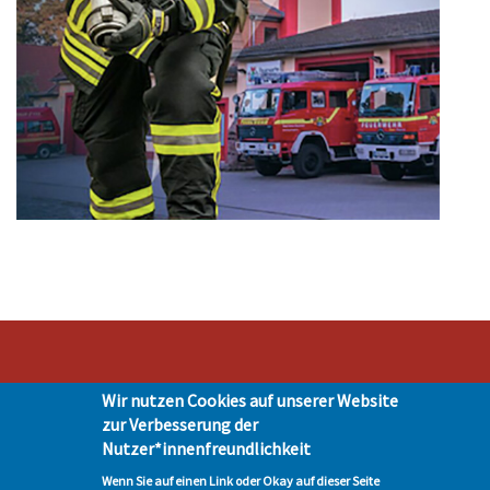
Wir nutzen Cookies auf unserer Website
Stadt Hohen Neuendorf • Oranienburger Str. 2 • 16540 Hohen Neuendorf •
zur Verbesserung der
Telefon 03303-528-0
Nutzer*innenfreundlichkeit
Impressum
|
Presse
|
Datenschutz
| © Hohen-Neuendorf.de, Alle Rechte
vorbehalten - Vervielfältigung nur mit unserer Genehmigung
Wenn Sie auf einen Link oder Okay auf dieser Seite