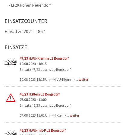
- LF20 Hohen Neuendorf
EINSATZCOUNTER
Einsätze 2021
867
EINSÄTZE
Seiten
47/23 H:VU-Klemm LZ Borgsdorf
10.08.2023 - 18:15
Einsatz 47/23 Löschzug Borgsdorf
10.08.2023 18:15 Uhr - H:VU-Klemm -...
weiter
46/23 H:Klein LZ Borgsdorf
07.08.2023 - 11:00
Einsatz 46/23 Löschzug Borgsdorf
07.08.2023 11:01 Uhr - H:Klein -...
weiter
45/23 H:VU-mit-P LZ Borgsdorf