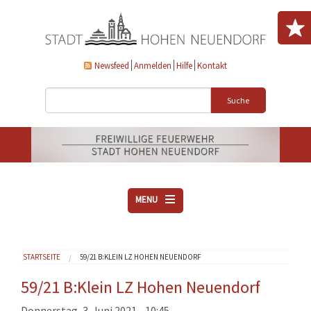
Direkt zum Inhalt
Newsfeed
Anmelden
Hilfe
Kontakt
Suche
MENU
ÜBER UNS
Sie sind hier
STARTSEITE
59/21 B:KLEIN LZ HOHEN NEUENDORF
VEREINE
AKTUELLES
59/21 B:Klein LZ Hohen Neuendorf
DOWNLOADS
Donnerstag, 3. Juni 2021 - 10:45