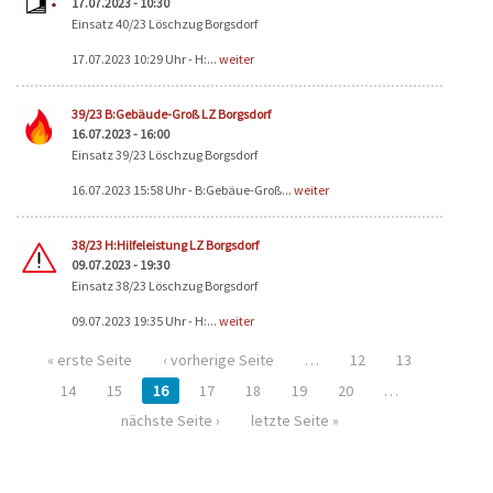
17.07.2023 - 10:30
Einsatz 40/23 Löschzug Borgsdorf
17.07.2023 10:29 Uhr - H:...
weiter
39/23 B:Gebäude-Groß LZ Borgsdorf
16.07.2023 - 16:00
Einsatz 39/23 Löschzug Borgsdorf
16.07.2023 15:58 Uhr - B:Gebäue-Groß...
weiter
38/23 H:Hilfeleistung LZ Borgsdorf
09.07.2023 - 19:30
Einsatz 38/23 Löschzug Borgsdorf
09.07.2023 19:35 Uhr - H:...
weiter
« erste Seite
‹ vorherige Seite
…
12
13
14
15
16
17
18
19
20
…
nächste Seite ›
letzte Seite »