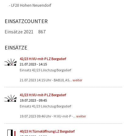
- LF20 Hohen Neuendorf
EINSATZCOUNTER
Einsätze 2021
867
EINSÄTZE
Seiten
42/23 H:VU-mit-P LZ Borgsdorf
21.07.2023 - 14:15
Einsatz 42/23 Löschzug Borgsdorf
21.07.2023 14:15 Uhr - BAB10, AS...
weiter
41/23 H:VU-mit-P LZ Borgsdorf
19.07.2023 - 09:45
Einsatz 41/23 Löschzug Borgsdorf
19.07.2023 09:46 Uhr - H:VU-mit-P -...
weiter
40/23 H:Türnotöffnung LZ Borgsdorf