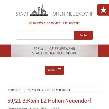
Direkt zum Inhalt
Newsfeed
Anmelden
Hilfe
Kontakt
Suche
MENU
ÜBER UNS
Sie sind hier
STARTSEITE
59/21 B:KLEIN LZ HOHEN NEUENDORF
VEREINE
AKTUELLES
59/21 B:Klein LZ Hohen Neuendorf
DOWNLOADS
Donnerstag, 3. Juni 2021 - 10:45