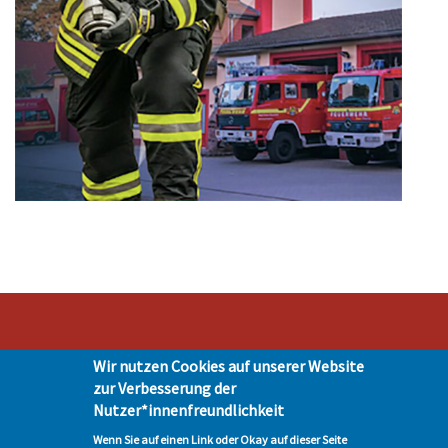
Wir nutzen Cookies auf unserer Website
Stadt Hohen Neuendorf • Oranienburger Str. 2 • 16540 Hohen Neuendorf •
zur Verbesserung der
Telefon 03303-528-0
Nutzer*innenfreundlichkeit
Impressum
|
Presse
|
Datenschutz
| © Hohen-Neuendorf.de, Alle Rechte
vorbehalten - Vervielfältigung nur mit unserer Genehmigung
Wenn Sie auf einen Link oder Okay auf dieser Seite