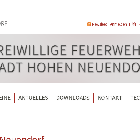
Newsfeed
Anmelden
Hilfe
EINE
AKTUELLES
DOWNLOADS
KONTAKT
TEC
wehrverein Bergfelde e.V.
Veranstaltungen
ndorf
rverein Borgsdorf
Weitere Nachrichten
rverein Hohen Neuendorf
 Neuendorf