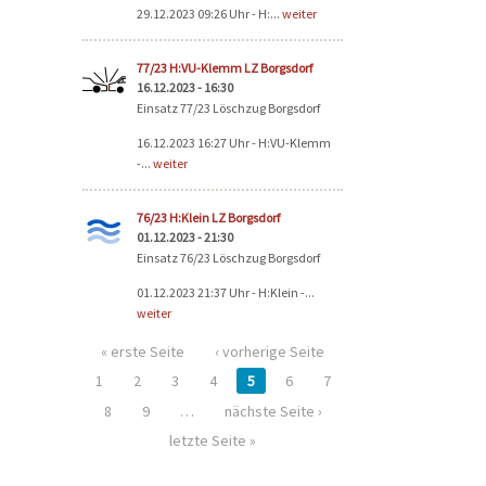
29.12.2023 09:26 Uhr - H:...
weiter
77/23 H:VU-Klemm LZ Borgsdorf
16.12.2023 - 16:30
Einsatz 77/23 Löschzug Borgsdorf
16.12.2023 16:27 Uhr - H:VU-Klemm
-...
weiter
76/23 H:Klein LZ Borgsdorf
01.12.2023 - 21:30
Einsatz 76/23 Löschzug Borgsdorf
01.12.2023 21:37 Uhr - H:Klein -...
weiter
« erste Seite
‹ vorherige Seite
1
2
3
4
5
6
7
8
9
…
nächste Seite ›
letzte Seite »