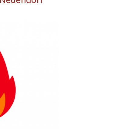
erwehr
ung