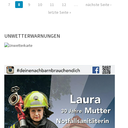
7
8
9
10
11
12
…
nächste Seite ›
letzte Seite »
UNWETTERWARNUNGEN