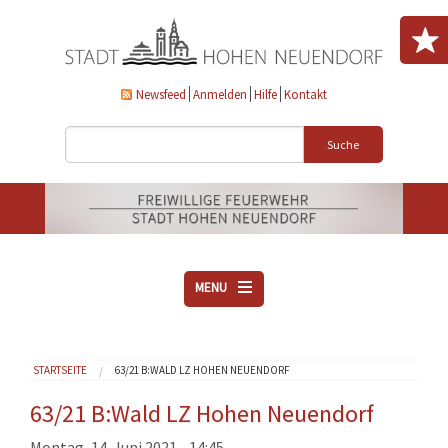
Direkt zum Inhalt
Newsfeed
Anmelden
Hilfe
Kontakt
Suche
MENU
ÜBER UNS
Sie sind hier
STARTSEITE
63/21 B:WALD LZ HOHEN NEUENDORF
VEREINE
AKTUELLES
63/21 B:Wald LZ Hohen Neuendorf
DOWNLOADS
Montag, 14. Juni 2021 - 14:45