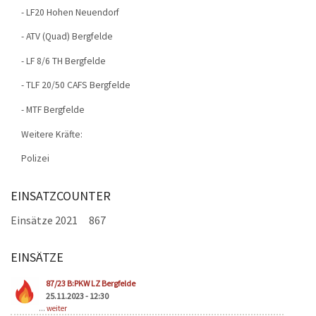
- LF20 Hohen Neuendorf
- ATV (Quad) Bergfelde
- LF 8/6 TH Bergfelde
- TLF 20/50 CAFS Bergfelde
- MTF Bergfelde
Weitere Kräfte:
Polizei
EINSATZCOUNTER
Einsätze 2021
867
EINSÄTZE
Seiten
87/23 B:PKW LZ Bergfelde
25.11.2023 - 12:30
...
weiter