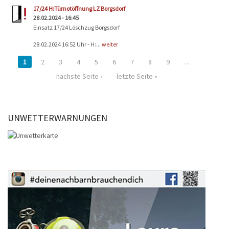
17/24 H:Türnotöffnung LZ Borgsdorf
28.02.2024 - 16:45
Einsatz 17/24 Löschzug Borgsdorf
28.02.2024 16:52 Uhr - H:...
weiter
1
2
3
4
5
6
7
8
9
…
nächste Seite ›
letzte Seite »
UNWETTERWARNUNGEN