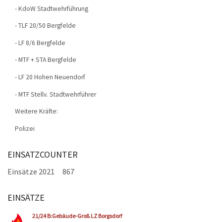
- KdoW Stadtwehrführung
- TLF 20/50 Bergfelde
- LF 8/6 Bergfelde
- MTF + STA Bergfelde
- LF 20 Hohen Neuendorf
- MTF Stellv. Stadtwehrführer
Weitere Kräfte:
Polizei
EINSATZCOUNTER
Einsätze 2021
867
EINSÄTZE
Seiten
21/24 B:Gebäude-Groß LZ Borgsdorf