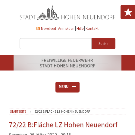
Direkt zum Inhalt
Newsfeed
Anmelden
Hilfe
Kontakt
Suche
MENU
ÜBER UNS
Sie sind hier
STARTSEITE
72/22 B:FLÄCHE LZ HOHEN NEUENDORF
VEREINE
AKTUELLES
72/22 B:Fläche LZ Hohen Neuendorf
DOWNLOADS
Samstag, 26. März 2022 - 20:15