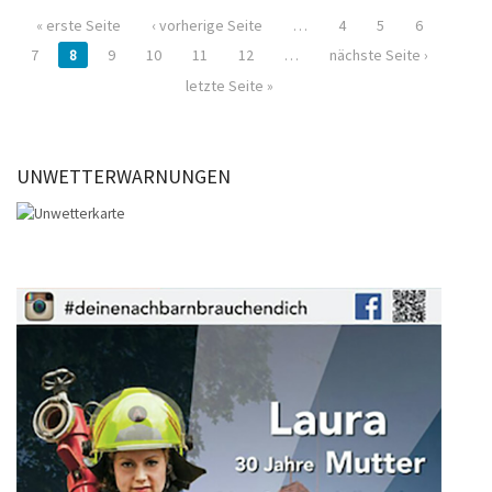
« erste Seite
‹ vorherige Seite
…
4
5
6
7
8
9
10
11
12
…
nächste Seite ›
letzte Seite »
UNWETTERWARNUNGEN