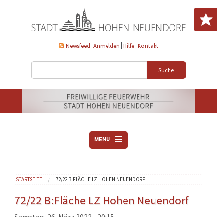
Direkt zum Inhalt
Newsfeed
Anmelden
Hilfe
Kontakt
Suche
MENU
ÜBER UNS
Sie sind hier
STARTSEITE
72/22 B:FLÄCHE LZ HOHEN NEUENDORF
VEREINE
AKTUELLES
72/22 B:Fläche LZ Hohen Neuendorf
DOWNLOADS
Samstag, 26. März 2022 - 20:15