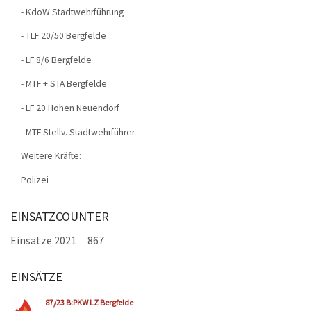
- KdoW Stadtwehrführung
- TLF 20/50 Bergfelde
- LF 8/6 Bergfelde
- MTF + STA Bergfelde
- LF 20 Hohen Neuendorf
- MTF Stellv. Stadtwehrführer
Weitere Kräfte:
Polizei
EINSATZCOUNTER
Einsätze 2021
867
EINSÄTZE
Seiten
87/23 B:PKW LZ Bergfelde