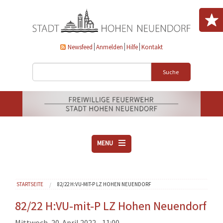
Direkt zum Inhalt
Newsfeed
Anmelden
Hilfe
Kontakt
Suche
MENU
ÜBER UNS
Sie sind hier
STARTSEITE
82/22 H:VU-MIT-P LZ HOHEN NEUENDORF
VEREINE
AKTUELLES
82/22 H:VU-mit-P LZ Hohen Neuendorf
DOWNLOADS
Mittwoch, 20. April 2022 - 11:00