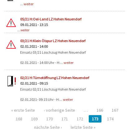
...
weiter
05/21 H:Oel-Land LZ Hohen Neuendorf
09.01.2021 - 13:15
...
weiter
03/21 H:Klein Ölspur LZ Hohen Neuendorf
02.01.2021 - 14:00
Einsatz 03/21 Löschzug Hohen Neuendorf
02.01.2021 - 14:00 Uhr - H:...
weiter
02/21 H:Türnotöffnung LZ Hohen Neuendorf
02.01.2021 - 09:15
Einsatz 02/21 Löschzug Hohen Neuendorf
02.01.2021- 09:15 Uhr - H:...
weiter
« erste Seite
‹ vorherige Seite
…
166
167
168
169
170
171
172
173
174
nächste Seite ›
letzte Seite »