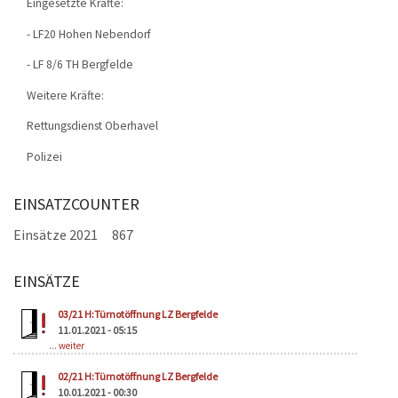
Eingesetzte Kräfte:
- LF20 Hohen Nebendorf
- LF 8/6 TH Bergfelde
Weitere Kräfte:
Rettungsdienst Oberhavel
Polizei
EINSATZCOUNTER
Einsätze 2021
867
EINSÄTZE
Seiten
03/21 H:Türnotöffnung LZ Bergfelde
11.01.2021 - 05:15
...
weiter
02/21 H:Türnotöffnung LZ Bergfelde
10.01.2021 - 00:30