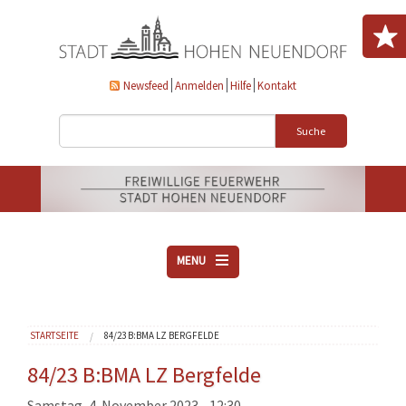
Direkt zum Inhalt
Newsfeed
Anmelden
Hilfe
Kontakt
Suche
MENU
ÜBER UNS
Sie sind hier
STARTSEITE
84/23 B:BMA LZ BERGFELDE
VEREINE
AKTUELLES
84/23 B:BMA LZ Bergfelde
DOWNLOADS
Samstag, 4. November 2023 - 12:30