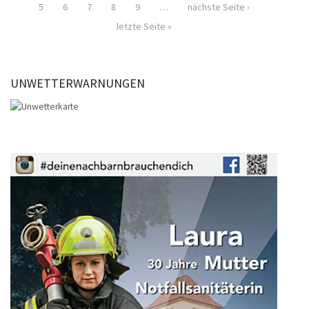
5
6
7
8
9
…
nächste Seite ›
letzte Seite »
UNWETTERWARNUNGEN