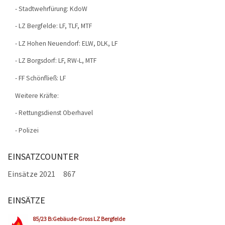
- Stadtwehrfürung: KdoW
- LZ Bergfelde: LF, TLF, MTF
- LZ Hohen Neuendorf: ELW, DLK, LF
- LZ Borgsdorf: LF, RW-L, MTF
- FF Schönfließ: LF
Weitere Kräfte:
- Rettungsdienst Oberhavel
- Polizei
EINSATZCOUNTER
Einsätze 2021
867
EINSÄTZE
Seiten
85/23 B:Gebäude-Gross LZ Bergfelde