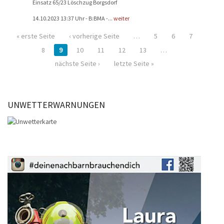
Einsatz 65/23 Löschzug Borgsdorf
14.10.2023 13:37 Uhr - B:BMA -...
weiter
« erste Seite
‹ vorherige Seite
…
5
6
7
8
9
10
11
12
13
…
nächste Seite ›
letzte Seite »
UNWETTERWARNUNGEN