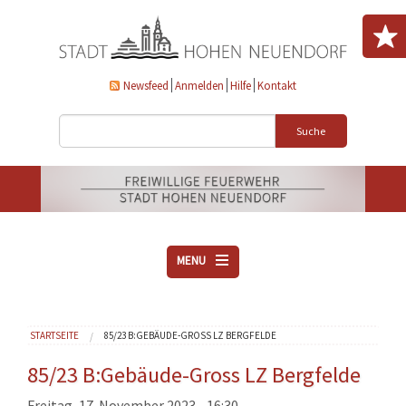
Direkt zum Inhalt
Newsfeed
Anmelden
Hilfe
Kontakt
Suche
MENU
ÜBER UNS
Sie sind hier
STARTSEITE
85/23 B:GEBÄUDE-GROSS LZ BERGFELDE
VEREINE
AKTUELLES
85/23 B:Gebäude-Gross LZ Bergfelde
DOWNLOADS
Freitag, 17. November 2023 - 16:30