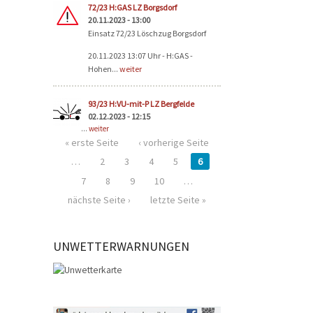
72/23 H:GAS LZ Borgsdorf
20.11.2023 - 13:00
Einsatz 72/23 Löschzug Borgsdorf
20.11.2023 13:07 Uhr - H:GAS -
Hohen...
weiter
93/23 H:VU-mit-P LZ Bergfelde
02.12.2023 - 12:15
...
weiter
« erste Seite
‹ vorherige Seite
…
2
3
4
5
6
7
8
9
10
…
nächste Seite ›
letzte Seite »
UNWETTERWARNUNGEN