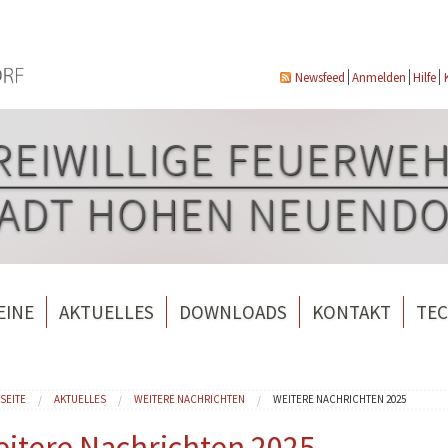
Newsfeed
Anmelden
Hilfe
EINE
AKTUELLES
DOWNLOADS
KONTAKT
TEC
wehrverein Bergfelde e.V.
Veranstaltungen
ndorf
rverein Borgsdorf
Weitere Nachrichten
e sind hier
SEITE
AKTUELLES
WEITERE NACHRICHTEN
WEITERE NACHRICHTEN 2025
rverein Hohen Neuendorf
itere Nachrichten 2025