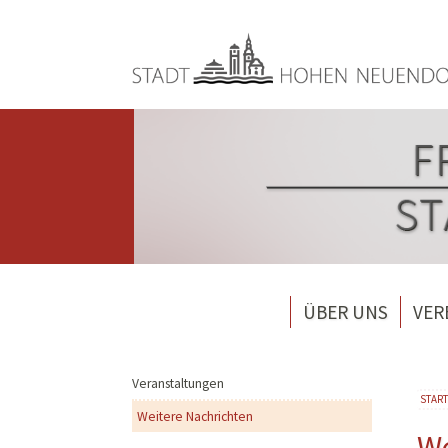
Direkt zum Inhalt
ÜBER UNS
VER
Wehrführung
Feuer
Löschzug 1 Hohen Neue
Förde
Veranstaltungen
Si
START
Löschzug 2 Bergfelde
Förde
Weitere Nachrichten
We
Löschzug 3 Borgsdorf