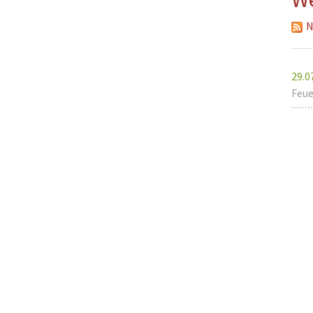
Musikzug
N
Kinder- und Jugendfeu
Alters- und Ehrenabteil
29.0
Feue