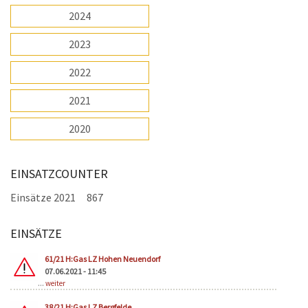
2024
2023
2022
2021
2020
EINSATZCOUNTER
Einsätze 2021
867
EINSÄTZE
Seiten
61/21 H:Gas LZ Hohen Neuendorf
07.06.2021 - 11:45
...
weiter
38/21 H:Gas LZ Bergfelde