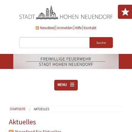
Direkt zum Inhalt
Newsfeed
Anmelden
Hilfe
Kontakt
Suche
MENU
ÜBER UNS
Sie sind hier
STARTSEITE
AKTUELLES
VEREINE
AKTUELLES
Aktuelles
DOWNLOADS
Newsfeed für Aktuelles