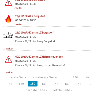
07.06.2021 - 11:45
...
weiter
23/21 B:PKW LZ Borgsdorf
06.06.2021 - 18:30
...
weiter
22/21 H:VU-Klemm LZ Borgsdorf
05.06.2021 - 17:30
Einsatz 22/21 Löschzug Borgsdorf
...
weiter
60/21 H:VU-Klemm LZ Hohen Neuendorf
06.06.2021 - 17:30
Einsatz 60/21 Löschzug Hohen Neuendorf
...
weiter
« erste Seite
‹ vorherige Seite
…
146
147
148
149
150
151
152
153
154
…
nächste Seite ›
letzte Seite »