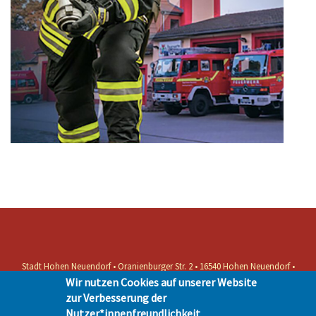
Stadt Hohen Neuendorf • Oranienburger Str. 2 • 16540 Hohen Neuendorf •
Telefon 03303-528-0
Wir nutzen Cookies auf unserer Website
Impressum
|
Presse
|
Datenschutz
| © Hohen-Neuendorf.de, Alle Rechte
zur Verbesserung der
vorbehalten - Vervielfältigung nur mit unserer Genehmigung
Nutzer*innenfreundlichkeit