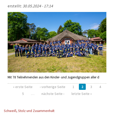
erstellt:
30.05.2024 - 17:14
Mit 78 Teilnehmenden aus den Kinder- und Jugendgruppen aller d
« erste Seite
‹ vorherige Seite
1
2
3
4
Seiten
5
…
nächste Seite ›
letzte Seite »
Schweiß, Stolz und Zusammenhalt