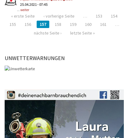
25.04.2021 - 07:45
...
weiter
« erste Seite
‹ vorherige Seite
…
153
154
155
156
157
158
159
160
161
…
nächste Seite ›
letzte Seite »
UNWETTERWARNUNGEN