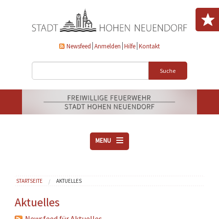
Direkt zum Inhalt
Newsfeed
Anmelden
Hilfe
Kontakt
Suche
MENU
ÜBER UNS
Sie sind hier
STARTSEITE
AKTUELLES
VEREINE
AKTUELLES
Aktuelles
DOWNLOADS
Newsfeed für Aktuelles