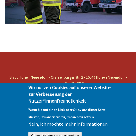
Stadt Hohen Neuendorf • Oranienburger Str. 2 • 16540 Hohen Neuendorf •
Telefon 03303-528-0
Wir nutzen Cookies auf unserer Website
Impressum
|
Presse
|
Datenschutz
| © Hohen-Neuendorf.de, Alle Rechte
zur Verbesserung der
vorbehalten - Vervielfältigung nur mit unserer Genehmigung
Nutzer*innenfreundlichkeit
Wenn Sie auf einen Link oder Okay auf dieser Seite
klicken, stimmen Sie zu, Cookies zu setzen.
Nein, ich möchte mehr Informationen
Okay, ich bin einverstanden