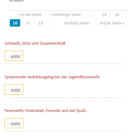
schauen.
« erste Seite
‹ vorherige Seite
…
14
15
Seiten
16
17
18
…
nächste Seite ›
letzte Seite »
Schweiß, Stolz und Zusammenhalt
...
weiter
Spannender Ausbildungstag bei der Jugendfeuerwehr
...
weiter
Feuerwehr, Ferienstart, Freunde und viel Spaß...
...
weiter