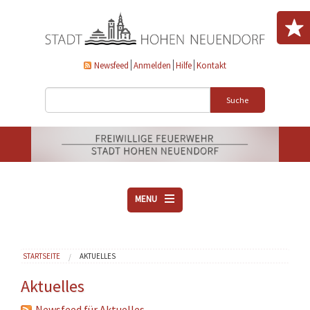
Direkt zum Inhalt
Newsfeed
Anmelden
Hilfe
Kontakt
Suche
MENU
ÜBER UNS
Sie sind hier
STARTSEITE
AKTUELLES
VEREINE
AKTUELLES
Aktuelles
DOWNLOADS
Newsfeed für Aktuelles