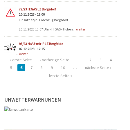
72/23 H:GAS LZ Borgsdorf
20.11.2023 - 13:00
Einsatz 72/23 Löschzug Borgsdorf
20.11.2023 13:07 Uhr - H:GAS - Hohen...
weiter
93/23 H:VU-mit-P LZ Bergfelde
02.12.2023 - 12:15
...
weiter
« erste Seite
‹ vorherige Seite
…
2
3
4
5
6
7
8
9
10
…
nächste Seite ›
letzte Seite »
UNWETTERWARNUNGEN