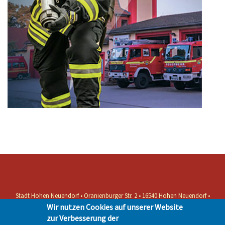
Stadt Hohen Neuendorf • Oranienburger Str. 2 • 16540 Hohen Neuendorf •
Telefon 03303-528-0
Wir nutzen Cookies auf unserer Website
Impressum
|
Presse
|
Datenschutz
| © Hohen-Neuendorf.de, Alle Rechte
zur Verbesserung der