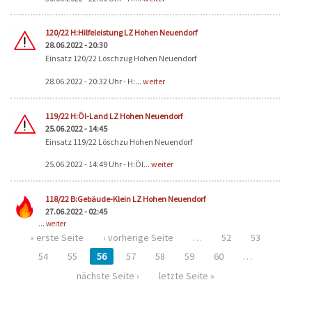
120/22 H:Hilfeleistung LZ Hohen Neuendorf
28.06.2022 - 20:30
Einsatz 120/22 Löschzug Hohen Neuendorf
28.06.2022 - 20:32 Uhr - H:...
weiter
119/22 H:Öl-Land LZ Hohen Neuendorf
25.06.2022 - 14:45
Einsatz 119/22 Löschzu Hohen Neuendorf
25.06.2022 - 14:49 Uhr - H:Öl...
weiter
118/22 B:Gebäude-Klein LZ Hohen Neuendorf
27.06.2022 - 02:45
...
weiter
« erste Seite
‹ vorherige Seite
…
52
53
54
55
56
57
58
59
60
…
nächste Seite ›
letzte Seite »