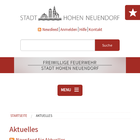
Direkt zum Inhalt
Newsfeed
Anmelden
Hilfe
Kontakt
Suche
MENU
ÜBER UNS
Sie sind hier
STARTSEITE
AKTUELLES
VEREINE
AKTUELLES
Aktuelles
DOWNLOADS
Newsfeed für Aktuelles