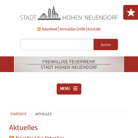
Direkt zum Inhalt
Newsfeed
Anmelden
Hilfe
Kontakt
Suche
MENU
ÜBER UNS
Sie sind hier
STARTSEITE
AKTUELLES
VEREINE
AKTUELLES
Aktuelles
DOWNLOADS
Newsfeed für Aktuelles