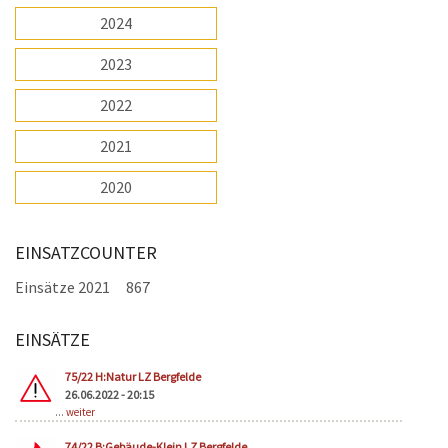
2024
2023
2022
2021
2020
EINSATZCOUNTER
Einsätze 2021
867
EINSÄTZE
Seiten
75/22 H:Natur LZ Bergfelde
26.06.2022 - 20:15
...
weiter
74/22 B:Gebäude-Klein LZ Bergfelde