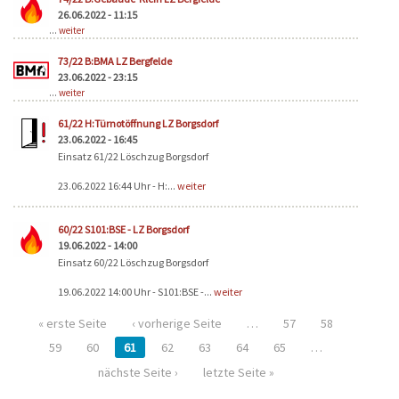
26.06.2022 - 11:15
...
weiter
73/22 B:BMA LZ Bergfelde
23.06.2022 - 23:15
...
weiter
61/22 H:Türnotöffnung LZ Borgsdorf
23.06.2022 - 16:45
Einsatz 61/22 Löschzug Borgsdorf
23.06.2022 16:44 Uhr - H:...
weiter
60/22 S101:BSE - LZ Borgsdorf
19.06.2022 - 14:00
Einsatz 60/22 Löschzug Borgsdorf
19.06.2022 14:00 Uhr - S101:BSE -...
weiter
« erste Seite
‹ vorherige Seite
…
57
58
59
60
61
62
63
64
65
…
nächste Seite ›
letzte Seite »