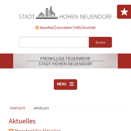
Direkt zum Inhalt
Newsfeed
Anmelden
Hilfe
Kontakt
Suche
MENU
ÜBER UNS
Sie sind hier
STARTSEITE
AKTUELLES
VEREINE
AKTUELLES
Aktuelles
DOWNLOADS
Newsfeed für Aktuelles