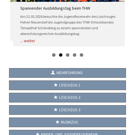
KONTAKT
Spannender Ausbildungstag beim THW
F
TECHNIK
Am 21.03.2026 besuchte die Jugendfeuerwehr des Löschzuges
D
S
Hohen Neuendorf die Jugendgruppe des THW-Ortsverbandes
EINSÄTZE
Tempelhof-Schöneberg zu einem spannenden und
..
abwechslungsreichen Ausbildungstag.
...
weiter
WEHRFÜHRUNG
LÖSCHZUG 1
LÖSCHZUG 2
LÖSCHZUG 3
MUSIKZUG
KINDER- UND JUGENDFEUERWEHR