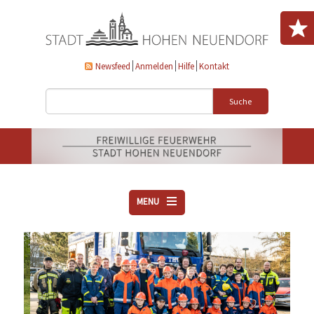
Direkt zum Inhalt
Newsfeed
Anmelden
Hilfe
Kontakt
Suche
MENU
ÜBER UNS
VEREINE
AKTUELLES
DOWNLOADS