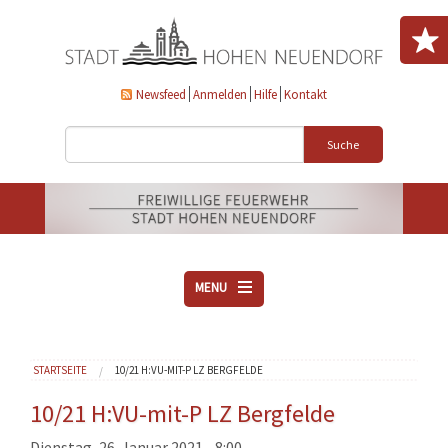
Direkt zum Inhalt
Newsfeed
Anmelden
Hilfe
Kontakt
Suche
MENU
ÜBER UNS
Sie sind hier
STARTSEITE
10/21 H:VU-MIT-P LZ BERGFELDE
VEREINE
AKTUELLES
10/21 H:VU-mit-P LZ Bergfelde
DOWNLOADS
Dienstag, 26. Januar 2021 - 8:00