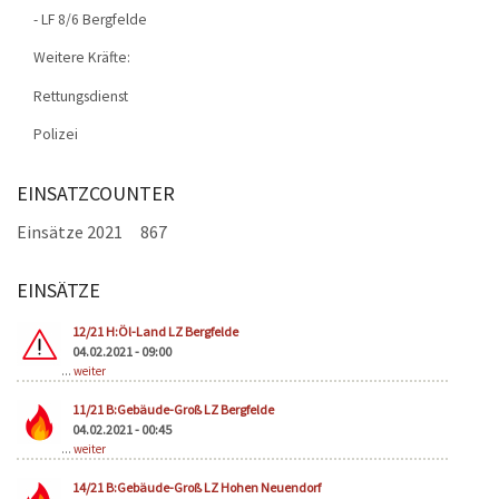
- LF 8/6 Bergfelde
Weitere Kräfte:
Rettungsdienst
Polizei
EINSATZCOUNTER
Einsätze 2021
867
EINSÄTZE
Seiten
12/21 H:Öl-Land LZ Bergfelde
04.02.2021 - 09:00
...
weiter
11/21 B:Gebäude-Groß LZ Bergfelde
04.02.2021 - 00:45
...
weiter
14/21 B:Gebäude-Groß LZ Hohen Neuendorf