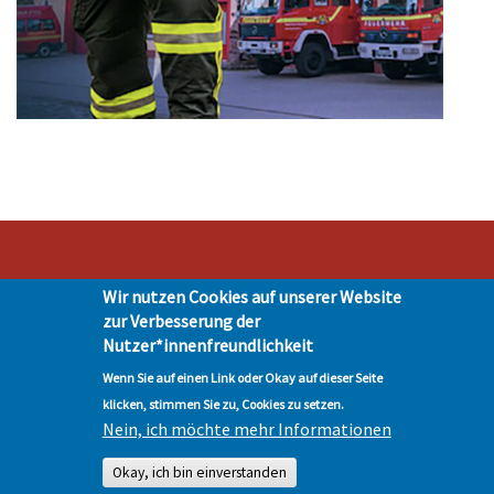
Wir nutzen Cookies auf unserer Website
Stadt Hohen Neuendorf • Oranienburger Str. 2 • 16540 Hohen Neuendorf •
zur Verbesserung der
Telefon 03303-528-0
Nutzer*innenfreundlichkeit
Impressum
|
Presse
|
Datenschutz
| © Hohen-Neuendorf.de, Alle Rechte
vorbehalten - Vervielfältigung nur mit unserer Genehmigung
Wenn Sie auf einen Link oder Okay auf dieser Seite
klicken, stimmen Sie zu, Cookies zu setzen.
Nein, ich möchte mehr Informationen
Okay, ich bin einverstanden