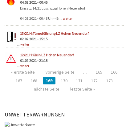
04.02.2021 - 00:45
Einsatz 14/21 Löschzug Hohen Neuendorf
04.02.2021 - 00:48 Uhr - B:...
weiter
13/21 H:Türnotöffnung LZ Hohen Neuendorf
02.02.2021 - 15:15
...
weiter
12/21 H:Klein LZ Hohen Neuendorf
01.02.2021 - 21:15
...
weiter
« erste Seite
‹ vorherige Seite
…
165
166
167
168
169
170
171
172
173
nächste Seite ›
letzte Seite »
UNWETTERWARNUNGEN