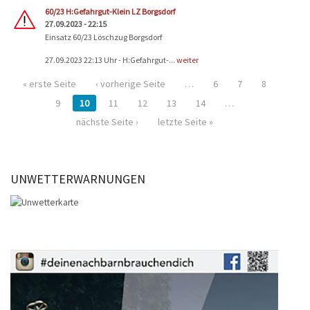
60/23 H:Gefahrgut-Klein LZ Borgsdorf
27.09.2023 - 22:15
Einsatz 60/23 Löschzug Borgsdorf
27.09.2023 22:13 Uhr - H:Gefahrgut-...
weiter
« erste Seite
‹ vorherige Seite
…
6
7
8
9
10
11
12
13
14
…
nächste Seite ›
letzte Seite »
UNWETTERWARNUNGEN