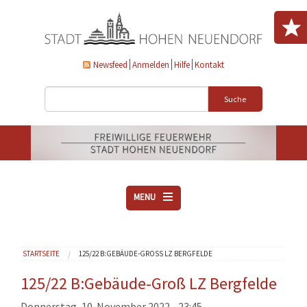
Direkt zum Inhalt
Newsfeed
Anmelden
Hilfe
Kontakt
Suche
MENU
ÜBER UNS
Sie sind hier
STARTSEITE
125/22 B:GEBÄUDE-GROSS LZ BERGFELDE
VEREINE
AKTUELLES
125/22 B:Gebäude-Groß LZ Bergfelde
DOWNLOADS
Donnerstag, 10. November 2022 - 23:45