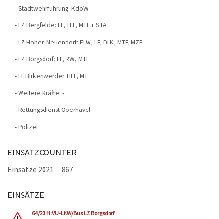
- Stadtwehrführung: KdoW
- LZ Bergfelde: LF, TLF, MTF + STA
- LZ Hohen Neuendorf: ELW, LF, DLK, MTF, MZF
- LZ Borgsdorf: LF, RW, MTF
- FF Birkenwerder: HLF, MTF
- Weitere Kräfte: -
- Rettungsdienst Oberhavel
- Polizei
EINSATZCOUNTER
Einsätze 2021
867
EINSÄTZE
Seiten
64/23 H:VU-LKW/Bus LZ Borgsdorf