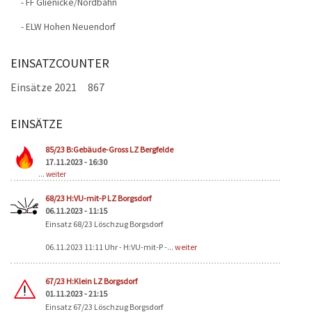
- FF Glienicke/Nordbahn
- ELW Hohen Neuendorf
EINSATZCOUNTER
Einsätze 2021
867
EINSÄTZE
Seiten
85/23 B:Gebäude-Gross LZ Bergfelde
17.11.2023 - 16:30
...
weiter
68/23 H:VU-mit-P LZ Borgsdorf
06.11.2023 - 11:15
Einsatz 68/23 Löschzug Borgsdorf
06.11.2023 11:11 Uhr - H:VU-mit-P -...
weiter
67/23 H:Klein LZ Borgsdorf
01.11.2023 - 21:15
Einsatz 67/23 Löschzug Borgsdorf