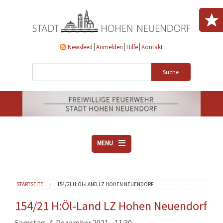
Direkt zum Inhalt
Newsfeed
Anmelden
Hilfe
Kontakt
Suche
MENU
ÜBER UNS
Sie sind hier
STARTSEITE
154/21 H:ÖL-LAND LZ HOHEN NEUENDORF
VEREINE
AKTUELLES
154/21 H:Öl-Land LZ Hohen Neuendorf
DOWNLOADS
Samstag, 4. Dezember 2021 - 11:30