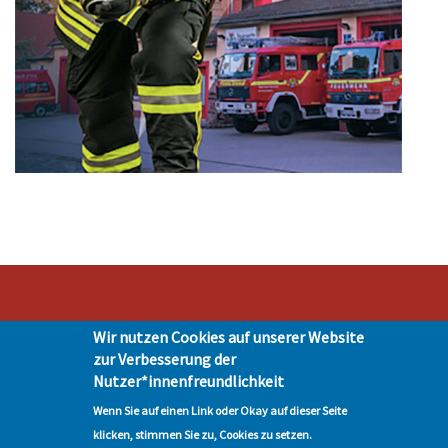
Wir nutzen Cookies auf unserer Website
Stadt Hohen Neuendorf • Oranienburger Str. 2 • 16540 Hohen Neuendorf •
zur Verbesserung der
Telefon 03303-528-0
Nutzer*innenfreundlichkeit
Impressum
|
Presse
|
Datenschutz
| © Hohen-Neuendorf.de, Alle Rechte
vorbehalten - Vervielfältigung nur mit unserer Genehmigung
Wenn Sie auf einen Link oder Okay auf dieser Seite
klicken, stimmen Sie zu, Cookies zu setzen.