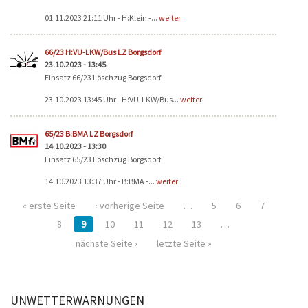
01.11.2023 21:11 Uhr - H:Klein -...
weiter
66/23 H:VU-LKW/Bus LZ Borgsdorf
23.10.2023 - 13:45
Einsatz 66/23 Löschzug Borgsdorf
23.10.2023 13:45 Uhr - H:VU-LKW/Bus...
weiter
65/23 B:BMA LZ Borgsdorf
14.10.2023 - 13:30
Einsatz 65/23 Löschzug Borgsdorf
14.10.2023 13:37 Uhr - B:BMA -...
weiter
« erste Seite
‹ vorherige Seite
…
5
6
7
8
9
10
11
12
13
…
nächste Seite ›
letzte Seite »
UNWETTERWARNUNGEN